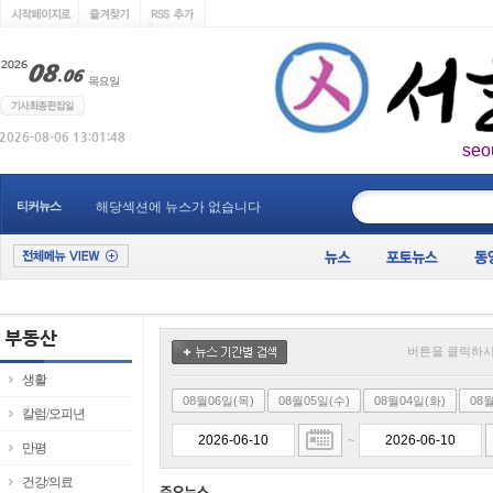
seo
____________
티커뉴스
해당섹션에 뉴스가 없습니다
버튼을 클릭하시
생활
08월06일(목)
08월05일(수)
08월04일(화)
08
칼럼/오피년
~
만평
건강/의료