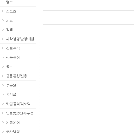
명소
스포츠
외교
정책
과학/생명/발명/개발
건설/주택
상품/특허
공모
금융/은행/신용
부동산
동식물
맛집/음식/식도락
인물동정/인사/부음
의회/의정
군사/병영