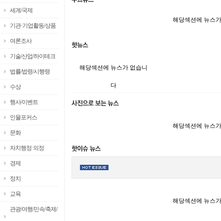
세계/국제
해당섹션에 뉴스가
기관·기업활동/상품
여론조사
기술/산업/하이테크
해당섹션에 뉴스가 없습니
법률/법령/시행령
다
수상
행사/이벤트
인물포커스
해당섹션에 뉴스가
문화
자치행정·의정
경제
정치
교육
해당섹션에 뉴스가
관광/여행/민속/축제/