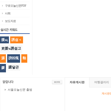
구로오늘신문PDF
사회
보도자료
援щ
誘쇱＜
吏援ъ誘쇱고
源
諛⑹寃
釉
蹂닿굔
媛
자유게시판
여행갤러리
서울오늘신문 출범
게시판영