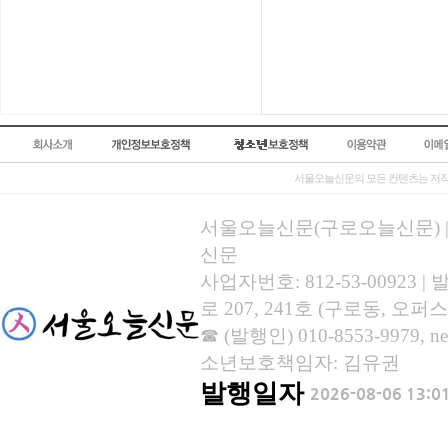
서울오늘신문의 모든 컨텐츠는 저작
서울오늘신문(구로오늘신문) | 등록
신문
사업자번호: 812-53-00923
로 207, 241호 (구로동, 오퍼스
☎ (발행인) 010-8553-9979, new
소년보호책임자: 김유권
발행일자