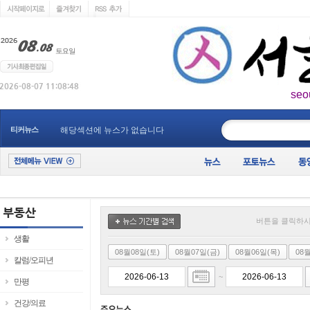
seo
____________
티커뉴스
해당섹션에 뉴스가 없습니다
버튼을 클릭하시
생활
08월08일(토)
08월07일(금)
08월06일(목)
08
칼럼/오피년
~
만평
건강/의료