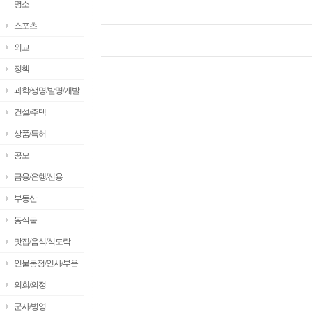
명소
스포츠
외교
정책
과학/생명/발명/개발
건설/주택
상품/특허
공모
금융/은행/신용
부동산
동식물
맛집/음식/식도락
인물동정/인사/부음
의회/의정
군사/병영