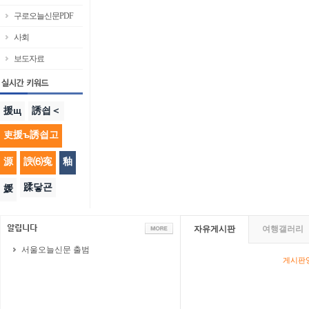
구로오늘신문PDF
사회
보도자료
援щ
誘쇱＜
吏援ъ誘쇱고
源
諛⑹寃
釉
蹂닿굔
媛
자유게시판
여행갤러리
서울오늘신문 출범
게시판영