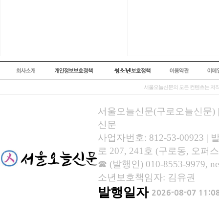
서울오늘신문의 모든 컨텐츠는 저작
서울오늘신문(구로오늘신문) | 등록
신문
사업자번호: 812-53-00923
로 207, 241호 (구로동, 오퍼스
☎ (발행인) 010-8553-9979, new
소년보호책임자: 김유권
발행일자