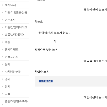
세계/국제
해당섹션에 뉴스가
기관·기업활동/상품
여론조사
기술/산업/하이테크
해당섹션에 뉴스가 없습니
법률/법령/시행령
다
수상
행사/이벤트
인물포커스
해당섹션에 뉴스가
문화
자치행정·의정
경제
정치
교육
해당섹션에 뉴스가
관광/여행/민속/축제/