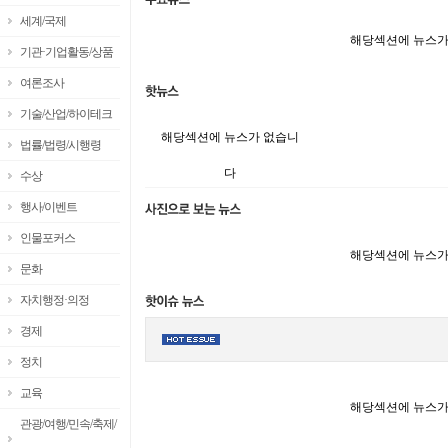
세계/국제
해당섹션에 뉴스가
기관·기업활동/상품
여론조사
기술/산업/하이테크
해당섹션에 뉴스가 없습니
법률/법령/시행령
다
수상
행사/이벤트
인물포커스
해당섹션에 뉴스가
문화
자치행정·의정
경제
정치
교육
해당섹션에 뉴스가
관광/여행/민속/축제/