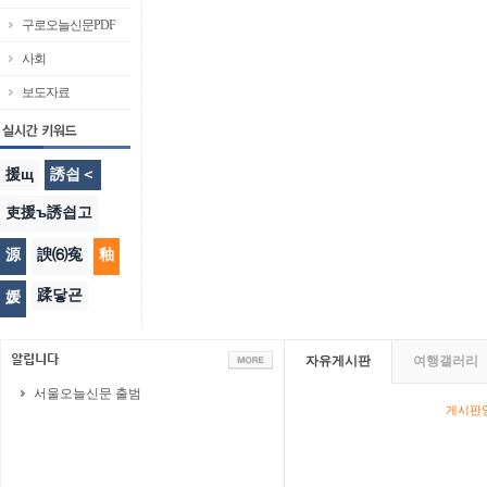
구로오늘신문PDF
사회
보도자료
援щ
誘쇱＜
吏援ъ誘쇱고
源
諛⑹寃
釉
蹂닿굔
媛
자유게시판
여행갤러리
서울오늘신문 출범
게시판영