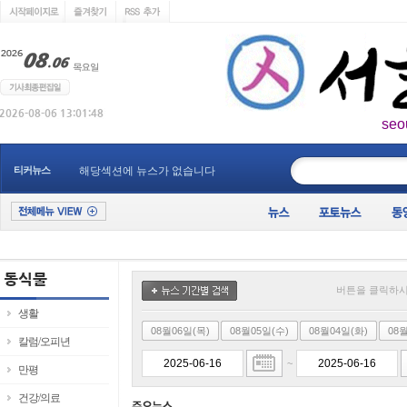
seo
____________
티커뉴스
해당섹션에 뉴스가 없습니다
버튼을 클릭하시
생활
08월06일(목)
08월05일(수)
08월04일(화)
08
칼럼/오피년
~
만평
건강/의료