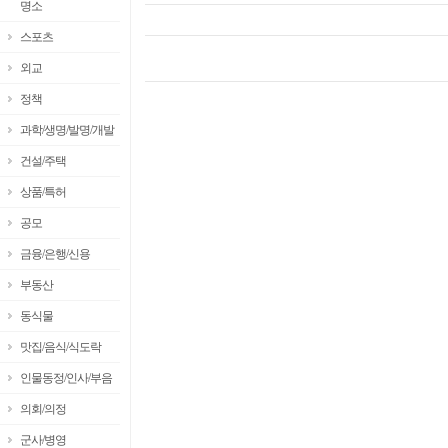
명소
스포츠
외교
정책
과학/생명/발명/개발
건설/주택
상품/특허
공모
금융/은행/신용
부동산
동식물
맛집/음식/식도락
인물동정/인사/부음
의회/의정
군사/병영