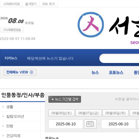
seo
____________
티커뉴스
해당섹션에 뉴스가 없습니다
버튼을 클릭하시
생활
08월08일(토)
08월07일(금)
08월06일(목)
08
칼럼/오피년
~
만평
건강/의료