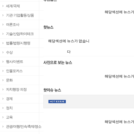
세계/국제
해당섹션에 뉴스가
기관·기업활동/상품
여론조사
기술/산업/하이테크
해당섹션에 뉴스가 없습니
법률/법령/시행령
다
수상
행사/이벤트
인물포커스
해당섹션에 뉴스가
문화
자치행정·의정
경제
정치
교육
해당섹션에 뉴스가
관광/여행/민속/축제/명소