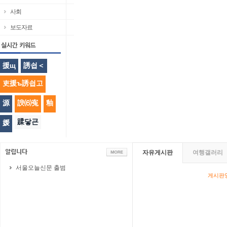
사회
보도자료
援щ
誘쇱＜
吏援ъ誘쇱고
源
諛⑹寃
釉
蹂닿굔
媛
자유게시판
여행갤러리
서울오늘신문 출범
게시판영