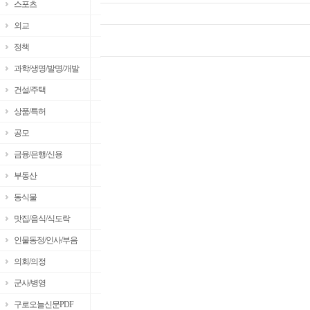
스포츠
외교
정책
과학/생명/발명/개발
건설/주택
상품/특허
공모
금융/은행/신용
부동산
동식물
맛집/음식/식도락
인물동정/인사/부음
의회/의정
군사/병영
구로오늘신문PDF