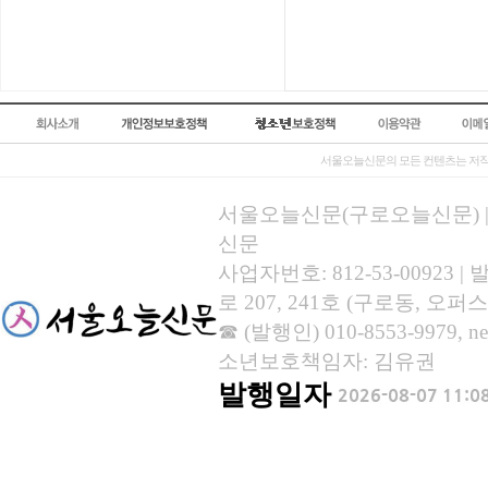
서울오늘신문의 모든 컨텐츠는 저작
서울오늘신문(구로오늘신문) | 등록
신문
사업자번호: 812-53-00923
로 207, 241호 (구로동, 오퍼스
☎ (발행인) 010-8553-9979, new
소년보호책임자: 김유권
발행일자