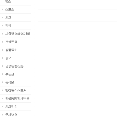
명소
스포츠
외교
정책
과학/생명/발명/개발
건설/주택
상품/특허
공모
금융/은행/신용
부동산
동식물
맛집/음식/식도락
인물동정/인사/부음
의회/의정
군사/병영