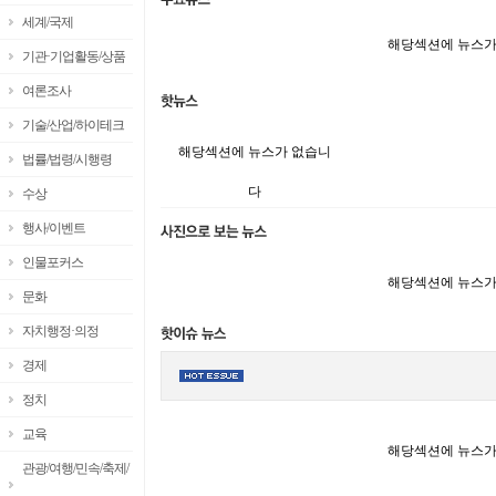
세계/국제
해당섹션에 뉴스가
기관·기업활동/상품
여론조사
기술/산업/하이테크
해당섹션에 뉴스가 없습니
법률/법령/시행령
다
수상
행사/이벤트
인물포커스
해당섹션에 뉴스가
문화
자치행정·의정
경제
정치
교육
해당섹션에 뉴스가
관광/여행/민속/축제/