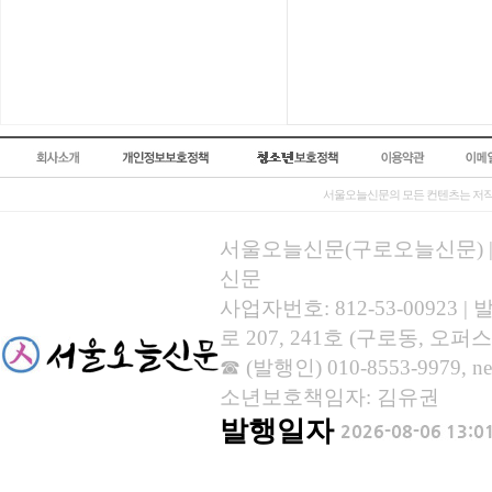
서울오늘신문의 모든 컨텐츠는 저작
서울오늘신문(구로오늘신문) | 등록
신문
사업자번호: 812-53-00923
로 207, 241호 (구로동, 오퍼스
☎ (발행인) 010-8553-9979, new
소년보호책임자: 김유권
발행일자