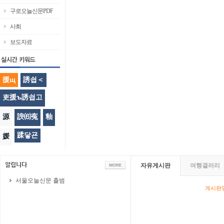
구로오늘신문PDF
사회
보도자료
援щ
誘쇱＜
吏援ъ誘쇱고
源
諛⑹寃
釉
蹂닿굔
媛
자유게시판
여행갤러리
서울오늘신문 출범
게시판영