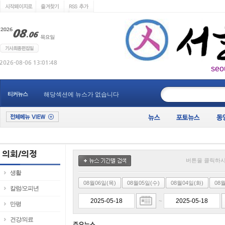
seo
____________
티커뉴스
해당섹션에 뉴스가 없습니다
버튼을 클릭하시
생활
08월06일(목)
08월05일(수)
08월04일(화)
08
칼럼/오피년
~
만평
건강/의료