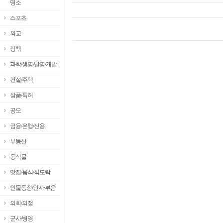
명소
스포츠
외교
정책
과학/생명/발명/개발
건설/주택
상품/특허
공모
금융/은행/신용
부동산
동식물
맛집/음식/식도락
인물동정/인사/부음
의회/의정
군사/병영