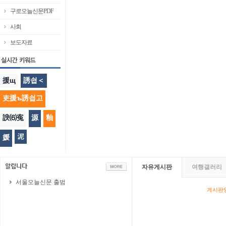
구로오늘신문PDF
사회
보도자료
援щ
誘쇱＜
吏援ъ誘쇱고
諛⑹寃
源
釉
泥
媛
자유게시판
여행갤러리
서울오늘신문 출범
게시판영