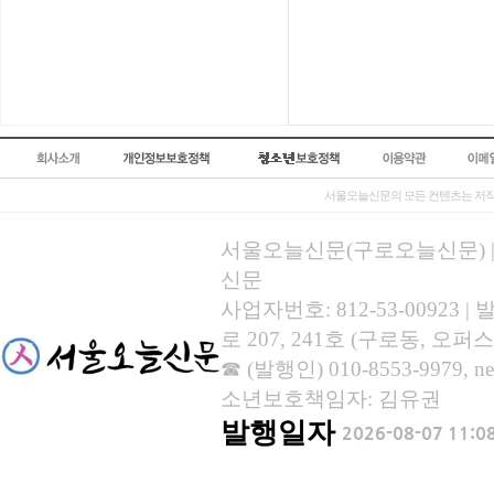
서울오늘신문의 모든 컨텐츠는 저작
서울오늘신문(구로오늘신문) | 등록
신문
사업자번호: 812-53-00923
로 207, 241호 (구로동, 오퍼스
☎ (발행인) 010-8553-9979, new
소년보호책임자: 김유권
발행일자