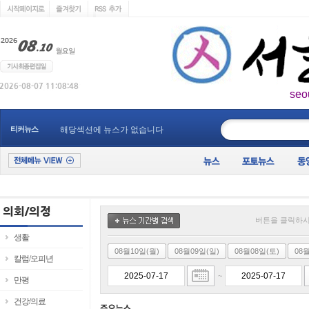
seo
____________
티커뉴스
해당섹션에 뉴스가 없습니다
버튼을 클릭하시
생활
08월10일(월)
08월09일(일)
08월08일(토)
08
칼럼/오피년
~
만평
건강/의료