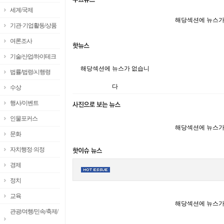
세계/국제
해당섹션에 뉴스가
기관·기업활동/상품
여론조사
기술/산업/하이테크
해당섹션에 뉴스가 없습니
법률/법령/시행령
다
수상
행사/이벤트
인물포커스
해당섹션에 뉴스가
문화
자치행정·의정
경제
정치
교육
해당섹션에 뉴스가
관광/여행/민속/축제/