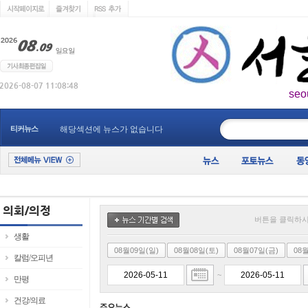
seo
____________
티커뉴스
해당섹션에 뉴스가 없습니다
버튼을 클릭하시
생활
08월09일(일)
08월08일(토)
08월07일(금)
08
칼럼/오피년
~
만평
건강/의료