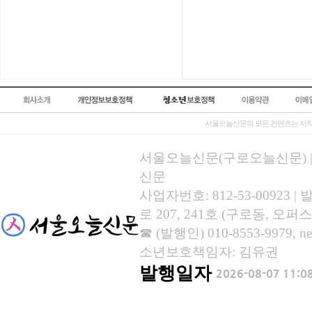
서울오늘신문의 모든 컨텐츠는 저작
서울오늘신문(구로오늘신문) | 등록
신문
사업자번호: 812-53-00923
로 207, 241호 (구로동, 오퍼스
☎ (발행인) 010-8553-9979, new
소년보호책임자: 김유권
발행일자