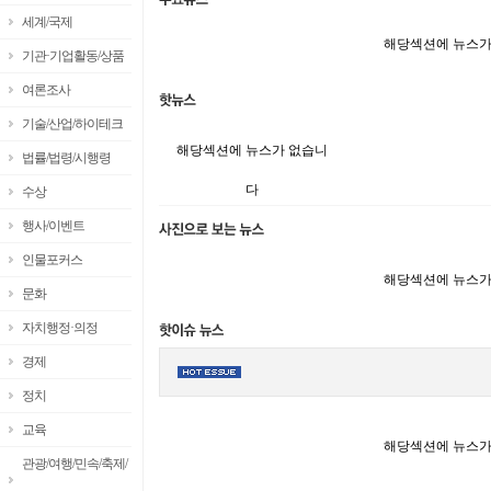
세계/국제
해당섹션에 뉴스가
기관·기업활동/상품
여론조사
기술/산업/하이테크
해당섹션에 뉴스가 없습니
법률/법령/시행령
다
수상
행사/이벤트
인물포커스
해당섹션에 뉴스가
문화
자치행정·의정
경제
정치
교육
해당섹션에 뉴스가
관광/여행/민속/축제/