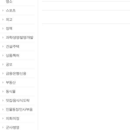
명소
스포츠
외교
정책
과학/생명/발명/개발
건설/주택
상품/특허
공모
금융/은행/신용
부동산
동식물
맛집/음식/식도락
인물동정/인사/부음
의회/의정
군사/병영