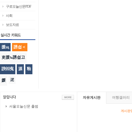
구로오늘신문PDF
사회
보도자료
援щ
誘쇱＜
吏援ъ誘쇱고
諛⑹寃
源
釉
泥
媛
자유게시판
여행갤러리
서울오늘신문 출범
게시판영