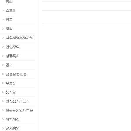
명소
스포츠
외교
정책
과학/생명/발명/개발
건설/주택
상품/특허
공모
금융/은행/신용
부동산
동식물
맛집/음식/식도락
인물동정/인사/부음
의회/의정
군사/병영