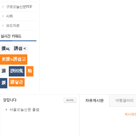
구로오늘신문PDF
사회
보도자료
援щ
誘쇱＜
吏援ъ誘쇱고
源
諛⑹寃
釉
蹂닿굔
媛
자유게시판
여행갤러리
서울오늘신문 출범
게시판영