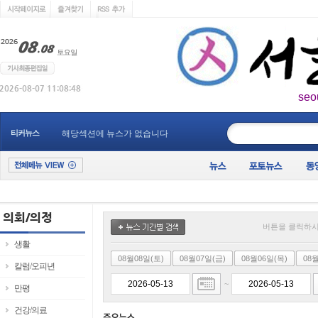
seo
____________
티커뉴스
해당섹션에 뉴스가 없습니다
버튼을 클릭하시
생활
08월08일(토)
08월07일(금)
08월06일(목)
08
칼럼/오피년
~
만평
건강/의료