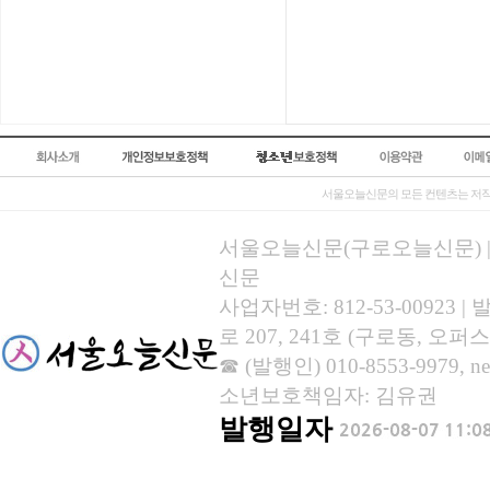
서울오늘신문의 모든 컨텐츠는 저작
서울오늘신문(구로오늘신문) | 등록
신문
사업자번호: 812-53-00923
로 207, 241호 (구로동, 오퍼스
☎ (발행인) 010-8553-9979, new
소년보호책임자: 김유권
발행일자