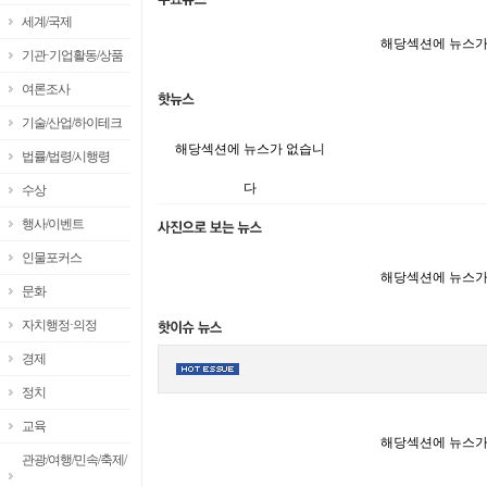
세계/국제
해당섹션에 뉴스가
기관·기업활동/상품
여론조사
기술/산업/하이테크
해당섹션에 뉴스가 없습니
법률/법령/시행령
다
수상
행사/이벤트
인물포커스
해당섹션에 뉴스가
문화
자치행정·의정
경제
정치
교육
해당섹션에 뉴스가
관광/여행/민속/축제/