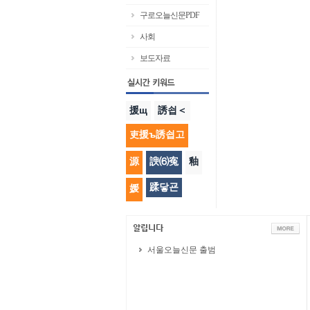
구로오늘신문PDF
사회
보도자료
援щ
誘쇱＜
吏援ъ誘쇱고
源
諛⑹寃
釉
蹂닿굔
媛
서울오늘신문 출범