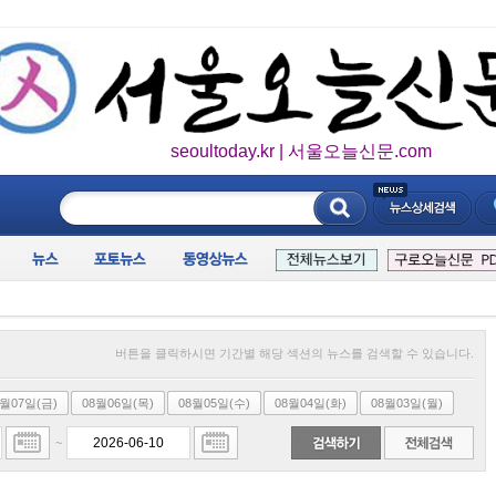
seoultoday.kr | 서울오늘신문.com
____________
버튼을 클릭하시면 기간별 해당 섹션의 뉴스를 검색할 수 있습니다.
8월07일(금)
08월06일(목)
08월05일(수)
08월04일(화)
08월03일(월)
~