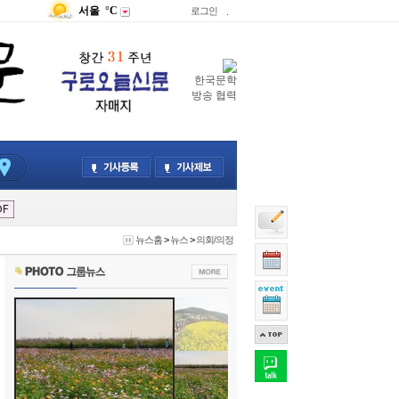
서울
°C
로그인
.
한국문학
방송 협력
뉴스홈
>
뉴스
>
의회/의정