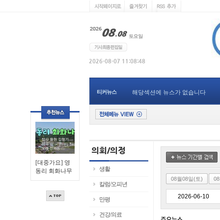
티커뉴스
해당섹션에 뉴스가 없습니다
[대중가요] 영
생활
동리 회화나무
08월08일(토)
0
칼럼/오피년
만평
건강/의료