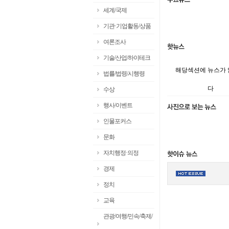
세계/국제
기관·기업활동/상품
여론조사
기술/산업/하이테크
해당섹션에 뉴스가
법률/법령/시행령
다
수상
행사/이벤트
인물포커스
문화
자치행정·의정
경제
정치
교육
관광/여행/민속/축제/