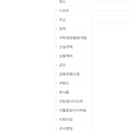
명소
스포츠
외교
정책
과학/생명/발명/개발
건설/주택
상품/특허
공모
금융/은행/신용
부동산
동식물
맛집/음식/식도락
인물동정/인사/부음
의회/의정
군사/병영