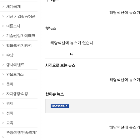
세계/국제
해당섹션에 뉴스가
기관·기업활동/상품
여론조사
기술/산업/하이테크
해당섹션에 뉴스가 없습니
법률/법령/시행령
다
수상
행사/이벤트
인물포커스
해당섹션에 뉴스가
문화
자치행정·의정
경제
정치
교육
해당섹션에 뉴스가
관광/여행/민속/축제/