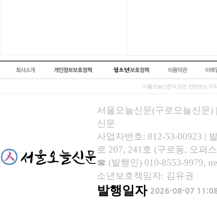
서울오늘신문의 모든 컨텐츠는 저작
서울오늘신문(구로오늘신문) | 등록
신문
사업자번호: 812-53-00923
로 207, 241호 (구로동, 오퍼스
☎ (발행인) 010-8553-9979, new
소년보호책임자: 김유권
발행일자