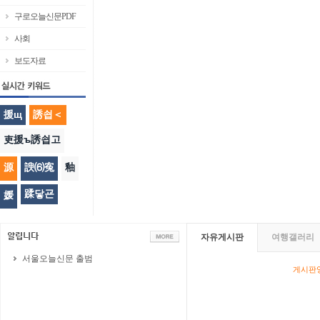
구로오늘신문PDF
사회
보도자료
援щ
誘쇱＜
吏援ъ誘쇱고
源
諛⑹寃
釉
蹂닿굔
媛
자유게시판
여행갤러리
서울오늘신문 출범
게시판영