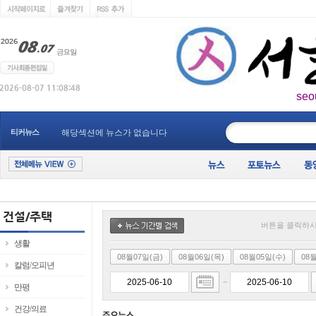
seo
____________
티커뉴스
해당섹션에 뉴스가 없습니다
버튼을 클릭하시
생활
08월07일(금)
08월06일(목)
08월05일(수)
08
칼럼/오피년
~
만평
건강/의료