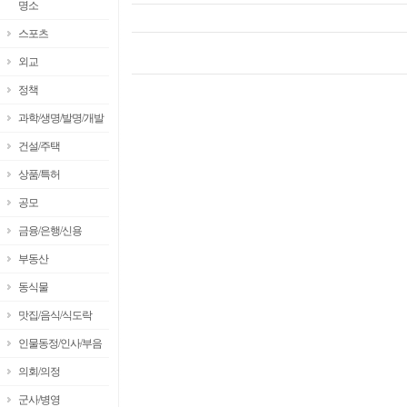
명소
스포츠
외교
정책
과학/생명/발명/개발
건설/주택
상품/특허
공모
금융/은행/신용
부동산
동식물
맛집/음식/식도락
인물동정/인사/부음
의회/의정
군사/병영