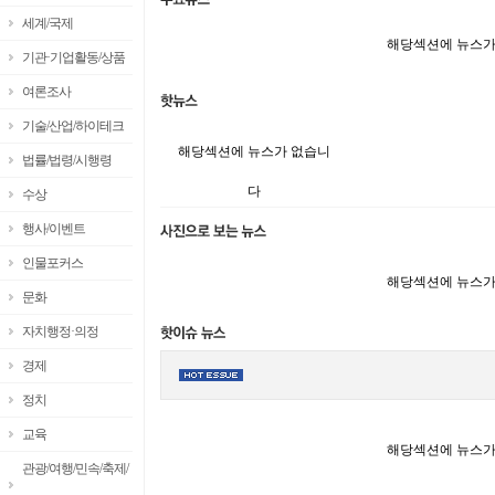
세계/국제
해당섹션에 뉴스가
기관·기업활동/상품
여론조사
기술/산업/하이테크
해당섹션에 뉴스가 없습니
법률/법령/시행령
다
수상
행사/이벤트
인물포커스
해당섹션에 뉴스가
문화
자치행정·의정
경제
정치
교육
해당섹션에 뉴스가
관광/여행/민속/축제/