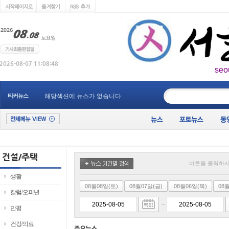
seo
____________
티커뉴스
해당섹션에 뉴스가 없습니다
버튼을 클릭하시
생활
08월08일(토)
08월07일(금)
08월06일(목)
08
칼럼/오피년
~
만평
건강/의료