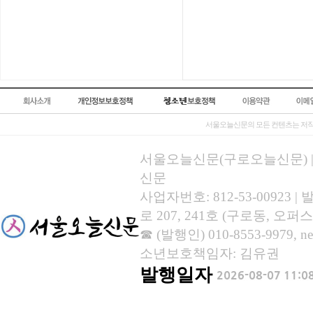
서울오늘신문의 모든 컨텐츠는 저작
서울오늘신문(구로오늘신문) | 등록
신문
사업자번호: 812-53-00923
로 207, 241호 (구로동, 오퍼스
☎ (발행인) 010-8553-9979, new
소년보호책임자: 김유권
발행일자