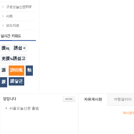
구로오늘신문PDF
사회
보도자료
援щ
誘쇱＜
吏援ъ誘쇱고
源
諛⑹寃
釉
蹂닿굔
媛
자유게시판
여행갤러리
서울오늘신문 출범
게시판영