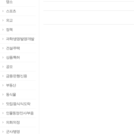
명소
스포츠
외교
정책
과학/생명/발명/개발
건설/주택
상품/특허
공모
금융/은행/신용
부동산
동식물
맛집/음식/식도락
인물동정/인사/부음
의회/의정
군사/병영