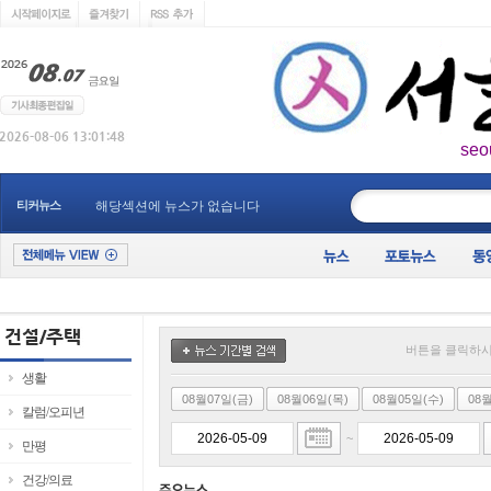
seo
____________
티커뉴스
해당섹션에 뉴스가 없습니다
버튼을 클릭하시
생활
08월07일(금)
08월06일(목)
08월05일(수)
08
칼럼/오피년
~
만평
건강/의료