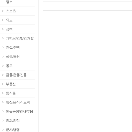
명소
스포츠
외교
정책
과학/생명/발명/개발
건설/주택
상품/특허
공모
금융/은행/신용
부동산
동식물
맛집/음식/식도락
인물동정/인사/부음
의회/의정
군사/병영