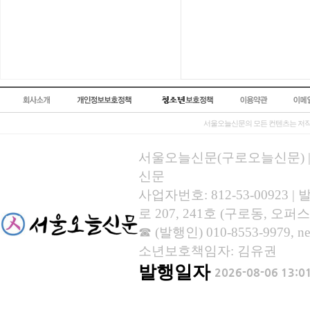
서울오늘신문의 모든 컨텐츠는 저작
서울오늘신문(구로오늘신문) | 등록
신문
사업자번호: 812-53-00923
로 207, 241호 (구로동, 오퍼스
☎ (발행인) 010-8553-9979, new
소년보호책임자: 김유권
발행일자