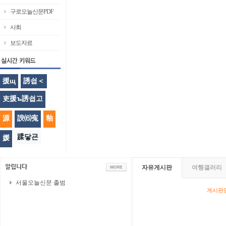
구로오늘신문PDF
사회
보도자료
援щ
誘쇱＜
吏援ъ誘쇱고
源
諛⑹寃
釉
蹂닿굔
媛
자유게시판
여행갤러리
서울오늘신문 출범
게시판영