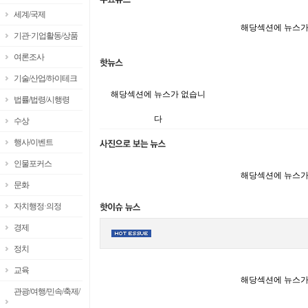
세계/국제
해당섹션에 뉴스가
기관·기업활동/상품
여론조사
기술/산업/하이테크
해당섹션에 뉴스가 없습니
법률/법령/시행령
다
수상
행사/이벤트
인물포커스
해당섹션에 뉴스가
문화
자치행정·의정
경제
정치
교육
해당섹션에 뉴스가
관광/여행/민속/축제/