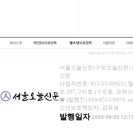
서울오늘신문의 모든 컨텐츠는 저작
서울오늘신문(구로오늘신문) | 등록
신문
사업자번호: 812-53-00923
로 207, 241호 (구로동, 오퍼스
☎ (발행인) 010-8553-9979, new
소년보호책임자: 김유권
발행일자