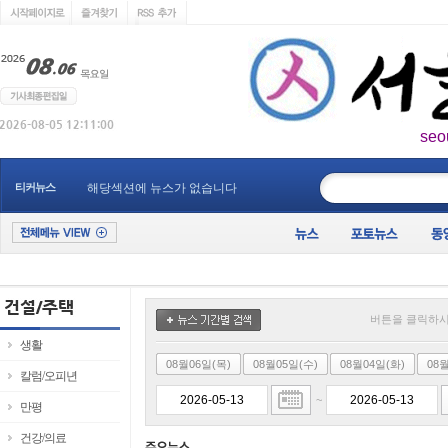
seo
____________
티커뉴스
해당섹션에 뉴스가 없습니다
버튼을 클릭하시
생활
08월06일(목)
08월05일(수)
08월04일(화)
08
칼럼/오피년
~
만평
건강/의료