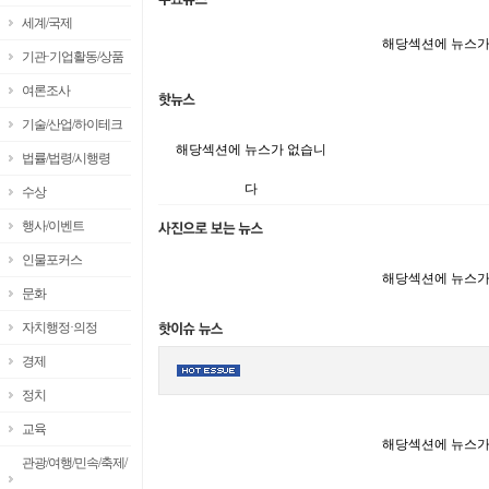
세계/국제
해당섹션에 뉴스가
기관·기업활동/상품
여론조사
기술/산업/하이테크
해당섹션에 뉴스가 없습니
법률/법령/시행령
다
수상
행사/이벤트
인물포커스
해당섹션에 뉴스가
문화
자치행정·의정
경제
정치
교육
해당섹션에 뉴스가
관광/여행/민속/축제/