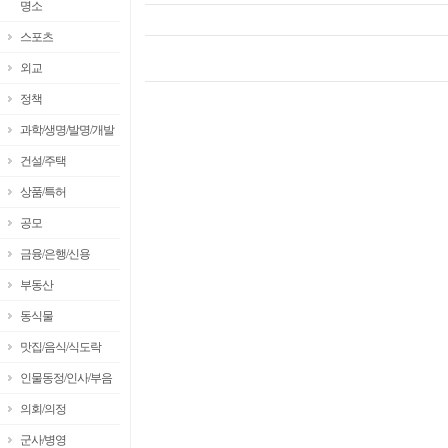
명소
스포츠
외교
정책
과학/생명/발명/개발
건설/주택
상품/특허
공모
금융/은행/신용
부동산
동식물
맛집/음식/식도락
인물동정/인사/부음
의회/의정
군사/병영