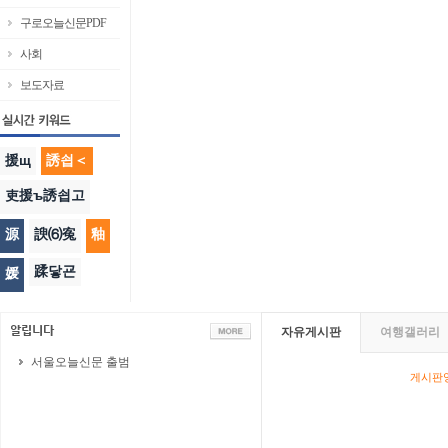
구로오늘신문PDF
사회
보도자료
援щ
誘쇱＜
吏援ъ誘쇱고
源
諛⑹寃
釉
蹂닿굔
媛
자유게시판
여행갤러리
서울오늘신문 출범
게시판영