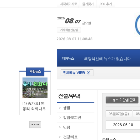
티커뉴스
해당섹션에 뉴스가 없습니다
[대중가요] 영
생활
동리 회화나무
08월07일(금)
0
칼럼/오피년
만평
건강/의료