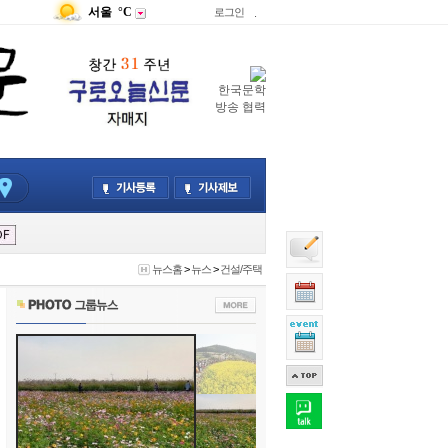
서울
°C
로그인
.
한국문학
방송 협력
뉴스홈
>
뉴스
>
건설/주택