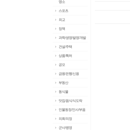
명소
스포츠
외교
정책
과학/생명/발명/개발
건설/주택
상품/특허
공모
금융/은행/신용
부동산
동식물
맛집/음식/식도락
인물동정/인사/부음
의회/의정
군사/병영