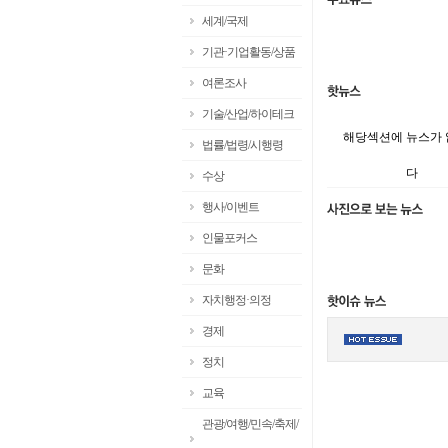
세계/국제
기관·기업활동/상품
여론조사
기술/산업/하이테크
해당섹션에 뉴스가
법률/법령/시행령
다
수상
행사/이벤트
인물포커스
문화
자치행정·의정
경제
정치
교육
관광/여행/민속/축제/