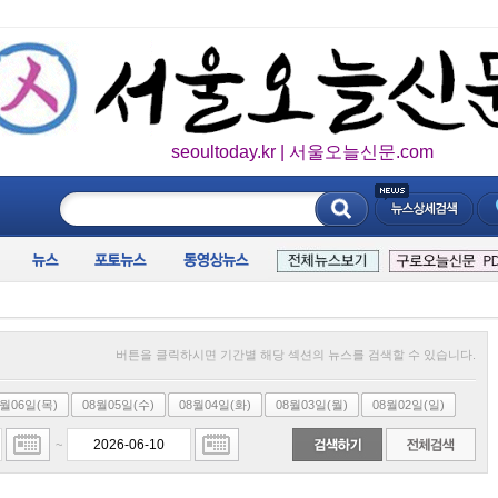
seoultoday.kr | 서울오늘신문.com
____________
버튼을 클릭하시면 기간별 해당 섹션의 뉴스를 검색할 수 있습니다.
8월06일(목)
08월05일(수)
08월04일(화)
08월03일(월)
08월02일(일)
~