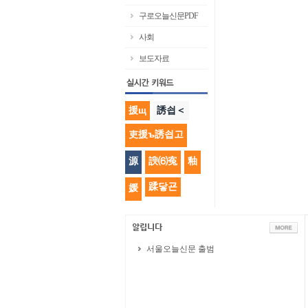
구로오늘신문PDF
사회
보도자료
援щ
誘쇱＜
吏援ъ誘쇱고
源
諛⑹寃
釉
蹂닿굔
媛
서울오늘신문 출범