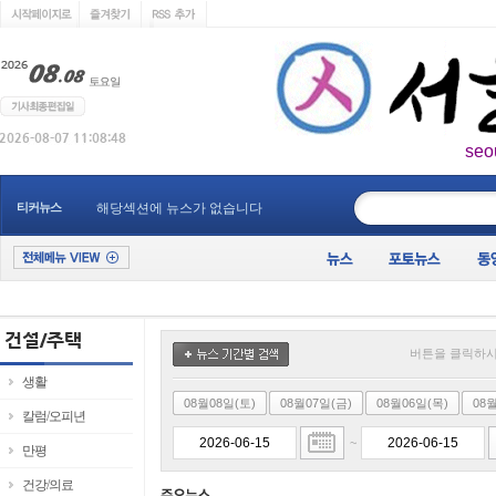
seo
____________
티커뉴스
해당섹션에 뉴스가 없습니다
버튼을 클릭하시
생활
08월08일(토)
08월07일(금)
08월06일(목)
08
칼럼/오피년
~
만평
건강/의료