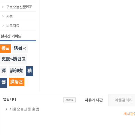
구로오늘신문PDF
사회
보도자료
援щ
誘쇱＜
吏援ъ誘쇱고
源
諛⑹寃
釉
蹂닿굔
媛
자유게시판
여행갤러리
서울오늘신문 출범
게시판영