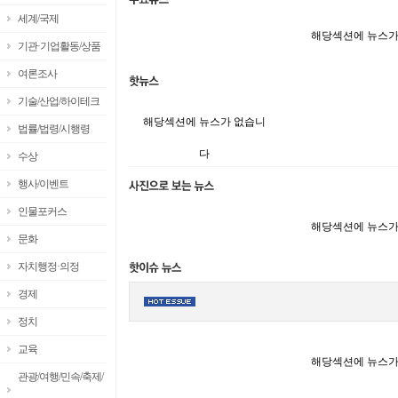
세계/국제
해당섹션에 뉴스가
기관·기업활동/상품
여론조사
기술/산업/하이테크
해당섹션에 뉴스가 없습니
법률/법령/시행령
다
수상
행사/이벤트
인물포커스
해당섹션에 뉴스가
문화
자치행정·의정
경제
정치
교육
해당섹션에 뉴스가
관광/여행/민속/축제/