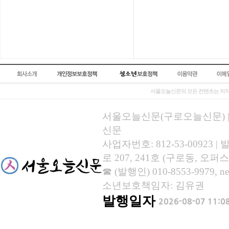
서울오늘신문의 모든 컨텐츠는 저작
서울오늘신문(구로오늘신문) | 등록
신문
사업자번호: 812-53-00923
로 207, 241호 (구로동, 오퍼스
☎ (발행인) 010-8553-9979, new
소년보호책임자: 김유권
발행일자