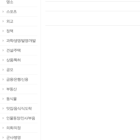
명소
스포츠
외교
정책
과학/생명/발명/개발
건설/주택
상품/특허
공모
금융/은행/신용
부동산
동식물
맛집/음식/식도락
인물동정/인사/부음
의회/의정
군사/병영