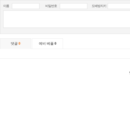
이름
비밀번호
도배방지키
댓글
0
예비 베플
0