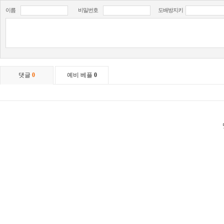
이름
비밀번호
도배방지키
댓글
0
예비 베플
0