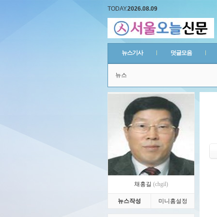
TODAY.
2026.08.09
뉴스기사
덧글모음
뉴스
채홍길
(chgil)
뉴스작성
미니홈설정