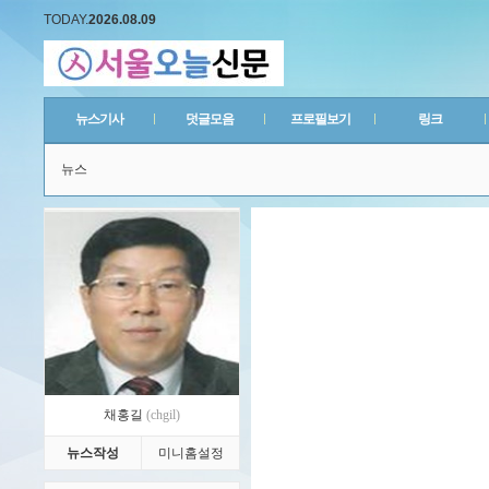
TODAY.
2026.08.09
뉴스기사
덧글모음
프로필보기
링크
뉴스
채홍길
(chgil)
뉴스작성
미니홈설정