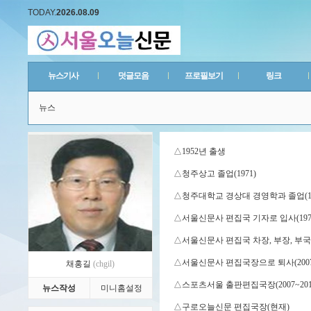
TODAY.
2026.08.09
뉴스기사
덧글모음
프로필보기
링크
뉴스
△1952년 출생
△청주상고 졸업(1971)
△청주대학교 경상대 경영학과 졸업(19
△서울신문사 편집국 기자로 입사(197
△서울신문사 편집국 차장, 부장, 부
△서울신문사 편집국장으로 퇴사(2007
채홍길
(chgil)
△스포츠서울 출판편집국장(2007~201
뉴스작성
미니홈설정
△구로오늘신문 편집국장(현재)