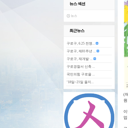
뉴스 섹션
뉴스
최근뉴스
구로구, 6.25 전쟁...
구로구, 제81주년 ...
구로구, 재개발·...
구로경찰서 신축 ...
국민의힘 구로을 ...
‘18일~21일 을지...
(
원
이
업