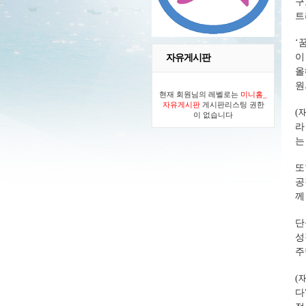
구
트
‘
자유게시판
이
올
원
현재 회원님의 레벨로는
미니홈_
자유게시판
게시판리스팅 권한
(
이 없습니다
라
는
또
공
께
단
성
주
(
다