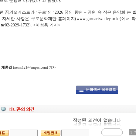
으로 운영해 나가겠다”고 밝혔다.
편 꿈의오케스트라 ‘구로’의 ‘2026 꿈의 향연 – 공원 속 작은 음악회’는
, 자세한 사항은 구로문화재단 홈페이지(www.guroartsvalley.or.kr)에
 ☎02-2029-1732). <이성용 기자>
채홍길
(news121@empas.com)
기자
문화섹션 목록으로
1
5
7