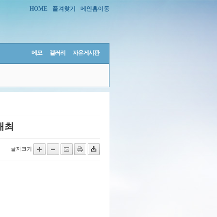
HOME
즐겨찾기
메인홈이동
메모
겔러리
자유게시판
개최
글자크기