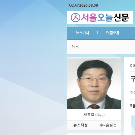
TODAY.
2026.08.08
뉴스기사
덧글모음
뉴스
미
구
작
5
채홍길
(chgil)
뉴스작성
미니홈설정