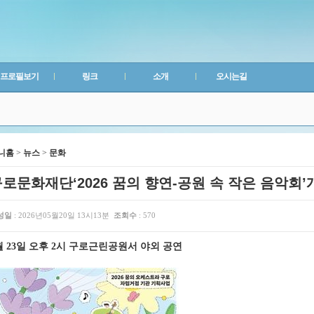
프로필보기
링크
소개
오시는길
니홈
>
뉴스
>
문화
로문화재단‘2026 꿈의 향연-공원 속 작은 음악회’
성일
: 2026년05월20일 13시13분
조회수
: 570
월 23일 오후 2시 구로근린공원서 야외 공연