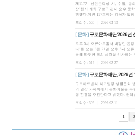
제117기 신인문학상 시, 수필, 동
장’행사 개최 구로구 관내 순수 문학잡
행했다.이번 117호에는 김옥자 발행인
조회수 : 565
|
2026-03-13
[ 문화 ]
구로문화재단‘2026년 
오후 5시 오류아트홀서 박정민∙윤정수
디’를 오는 3월 21일 오후 5시
통해 따뜻한 봄의 풍경을 선사하는 무
조회수 : 514
|
2026-02-27
[ 문화 ]
구로문화재단, 2026년 
구로아트밸리 리모델링·생활문화 밸리
의 일상 가까이에서 문화예술을 누릴
영 진흥을 추진한다고 밝혔다. 권역별
조회수 : 392
|
2026-02-11
1