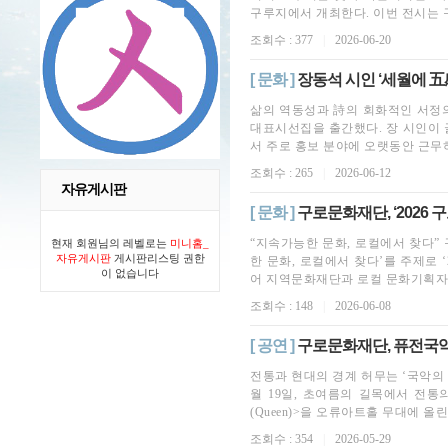
구루지에서 개최한다. 이번 전시는 구로
조회수 : 377
|
2026-06-20
[ 문화 ]
장동석 시인 ‘세월에 五
삶의 역동성과 詩의 회화적인 서정의
대표시선집을 출간했다. 장 시인이 
서 주로 홍보 분야에 오랫동안 근무하
조회수 : 265
|
2026-06-12
자유게시판
[ 문화 ]
구로문화재단, ‘2026
“지속가능한 문화, 로컬에서 찾다”
현재 회원님의 레벨로는
미니홈_
자유게시판
게시판리스팅 권한
한 문화, 로컬에서 찾다’를 주제로 
이 없습니다
어 지역문화재단과 로컬 문화기획자 간
조회수 : 148
|
2026-06-08
[ 공연 ]
구로문화재단, 퓨전국악
전통과 현대의 경계 허무는 ‘국악의 
월 19일, 초여름의 길목에서 전통
(Queen)>을 오류아트홀 무대에 올린다.
조회수 : 354
|
2026-05-29