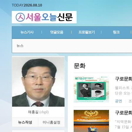
TODAY.
2026.08.10
뉴스기사
덧글모음
프로필보기
링크
뉴스
문화
구로문화재
첼리스트 
단은 오는 
공연
|
조
채홍길
(chgil)
구로문화재
“지역문화
뉴스작성
미니홈설정
7월 15일