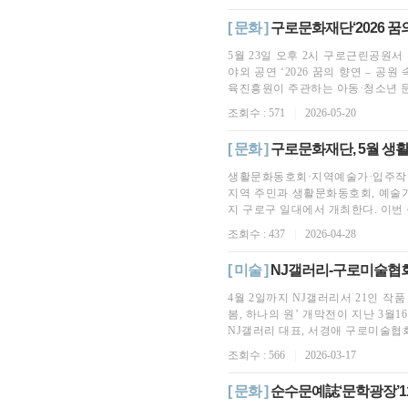
[ 문화 ]
구로문화재단‘2026 꿈
5월 23일 오후 2시 구로근린공원서
야외 공연 ‘2026 꿈의 향연 – 
육진흥원이 주관하는 아동·청소년 문
조회수 : 571
|
2026-05-20
[ 문화 ]
구로문화재단, 5월 생
생활문화동호회·지역예술가·입주작가 
지역 주민과 생활문화동호회, 예술가
지 구로구 일대에서 개최한다. 이번 축
조회수 : 437
|
2026-04-28
[ 미술 ]
NJ갤러리-구로미술협회 기
4월 2일까지 NJ갤러리서 21인 작
봄, 하나의 원’ 개막전이 지난 3월
NJ갤러리 대표, 서경애 구로미술협회장,
조회수 : 566
|
2026-03-17
[ 문화 ]
순수문예誌‘문학광장’1