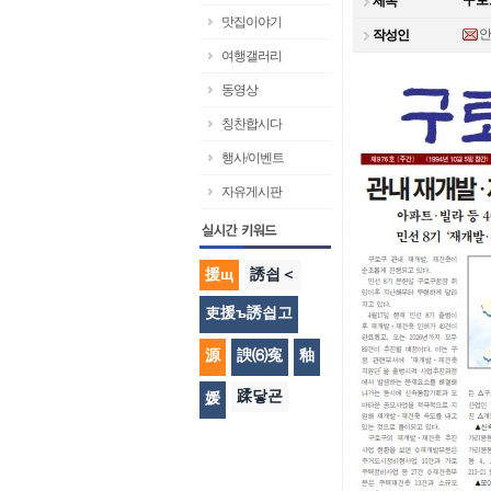
구로오
제목
맛집이야기
작성인
여행갤러리
동영상
칭찬합시다
행사/이벤트
자유게시판
援щ
誘쇱＜
吏援ъ誘쇱고
源
諛⑹寃
釉
蹂닿굔
媛