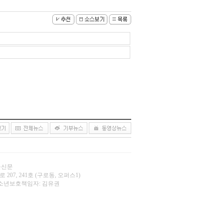
오늘신문
 207, 241호 (구로동, 오퍼스1)
.net | 청소년보호책임자: 김유권