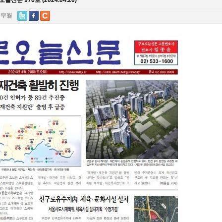
늘신문 976호 (2024.04.20)
안무월