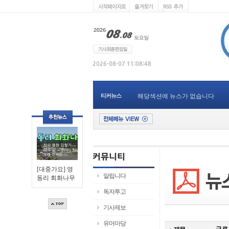
티커뉴스
해당섹션에 뉴스가 없습니다
[대중가요] 영
알립니다
동리 회화나무
독자투고
기사제보
유머마당