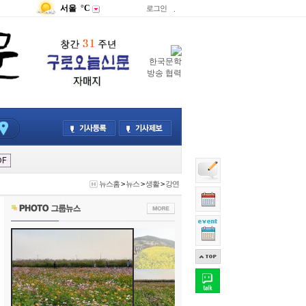
서울
°C
로그인
.
한국문학
방송 협력
뉴스홈
>
뉴스
>
생활
>
강연