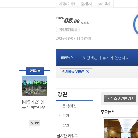
티커뉴스
해당섹션에 뉴스가 없습니다
[대중가요] 영
음식/맛집
동리 회화나무
풍경
강연