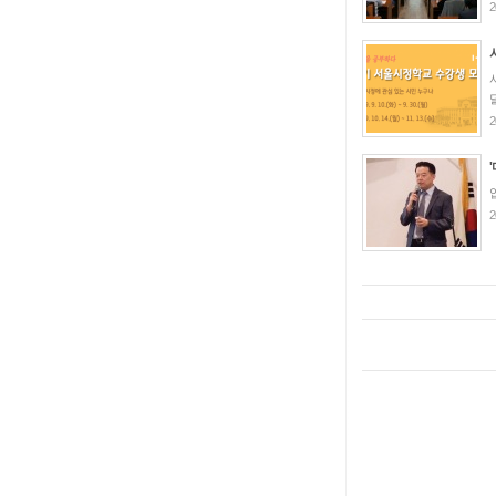
2
2
2