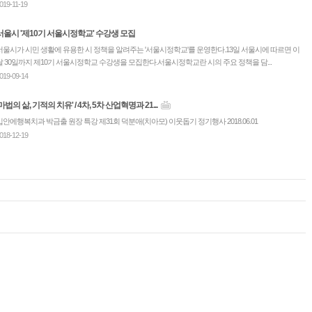
019-11-19
서울시 '제10기 서울시정학교' 수강생 모집
서울시가 시민 생활에 유용한 시 정책을 알려주는 '서울시정학교'를 운영한다.13일 서울시에 따르면 이
달 30일까지 제10기 서울시정학교 수강생을 모집한다.서울시정학교란 시의 주요 정책을 담...
019-09-14
'마법의 삶, 기적의 치유' / 4차, 5차 산업혁명과 21...
입안에행복치과 박금출 원장 특강 제31회 덕분애(치아모) 이웃돕기 정기행사 2018.06.01
018-12-19