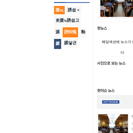
援щ
誘쇱＜
吏援ъ誘쇱고
源
諛⑹寃
釉
해당섹션에 뉴스가
蹂닿굔
媛
다