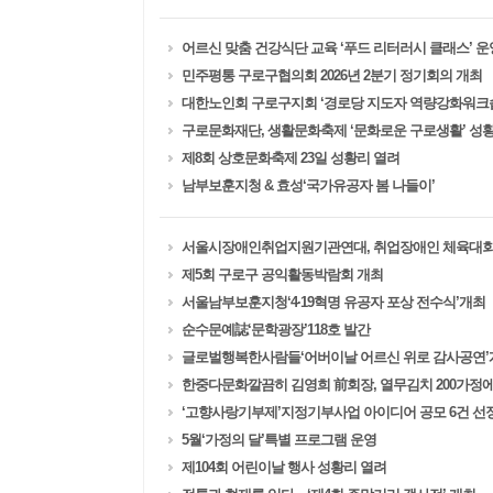
어르신 맞춤 건강식단 교육 ‘푸드 리터러시 클래스’ 운
민주평통 구로구협의회 2026년 2분기 정기회의 개최
대한노인회 구로구지회 ‘경로당 지도자 역량강화워크
구로문화재단, 생활문화축제 ‘문화로운 구로생활’ 성
제8회 상호문화축제 23일 성황리 열려
남부보훈지청 & 효성‘국가유공자 봄 나들이’
서울시장애인취업지원기관연대, 취업장애인 체육대회 ‘취
제5회 구로구 공익활동박람회 개최
서울남부보훈지청‘4·19혁명 유공자 포상 전수식’개최
순수문예誌‘문학광장’118호 발간
글로벌행복한사람들‘어버이날 어르신 위로 감사공연’
한중다문화깔끔히 김영희 前회장, 열무김치 200가정에
‘고향사랑기부제’지정기부사업 아이디어 공모 6건 선
5월‘가정의 달’특별 프로그램 운영
제104회 어린이날 행사 성황리 열려