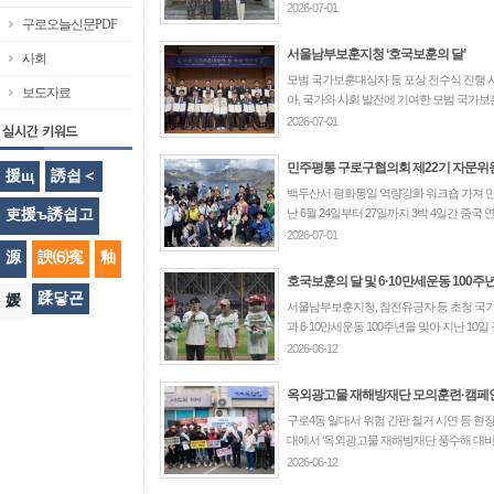
2026-07-01
구로오늘신문PDF
서울남부보훈지청 ‘호국보훈의 달’
사회
모범 국가보훈대상자 등 포상 전수식 진행 
보도자료
아, 국가와 사회 발전에 기여한 모범 국가보
2026-07-01
민주평통 구로구협의회 제22기 자문위원
援щ
誘쇱＜
백두산서 평화통일 역량강화 워크숍 가져 
吏援ъ誘쇱고
난 6월 24일부터 27일까지 3박 4일간 중국 
2026-07-01
源
諛⑹寃
釉
호국보훈의 달 및 6·10만세운동 100주년
蹂닿굔
媛
서울남부보훈지청, 참전유공자 등 초청 국
과 6·10만세운동 100주년을 맞아 지난 10
2026-06-12
옥외광고물 재해방재단 모의훈련·캠페
구로4동 일대서 위험 간판 철거 시연 등 현장
대에서 ‘옥외광고물 재해방재단 풍수해 대비 모
2026-06-12