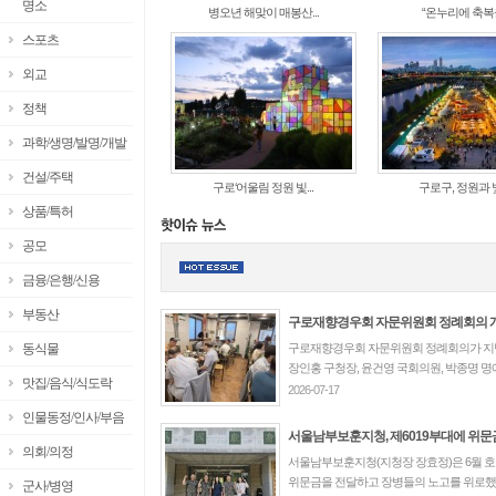
명소
병오년 해맞이 매봉산...
“온누리에 축복을”
스포츠
외교
정책
과학/생명/발명/개발
건설/주택
구로‘어울림 정원 빛...
구로구, 정원과 빛
상품/특허
공모
금융/은행/신용
부동산
구로재향경우회 자문위원회 정례회의 
동식물
구로재향경우회 자문위원회 정례회의가 지난 
장인홍 구청장, 윤건영 국회의원, 박종명 명예
맛집/음식/식도락
2026-07-17
인물동정/인사/부음
서울남부보훈지청, 제6019부대에 위문
의회/의정
서울남부보훈지청(지청장 장효정)은 6월 호
위문금을 전달하고 장병들의 노고를 위로했다
군사/병영