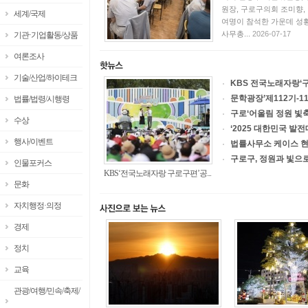
원장, 구로구의회 조미향, 
세계/국제
여명이 참석한 가운데 성
사무총...
2026-07-17
기관·기업활동/상품
여론조사
기술/산업/하이테크
KBS 전국노래자랑‘구로
문학광장’제112기-11
법률/법령/시행령
구로‘어울림 정원 빛축제
수상
‘2025 대한민국 발
행사/이벤트
법률사무소 케이스 현수
구로구, 정원과 빛으로 
인물포커스
KBS‘전국노래자랑 구로구편’공...
문화
자치행정·의정
경제
정치
교육
관광/여행/민속/축제/