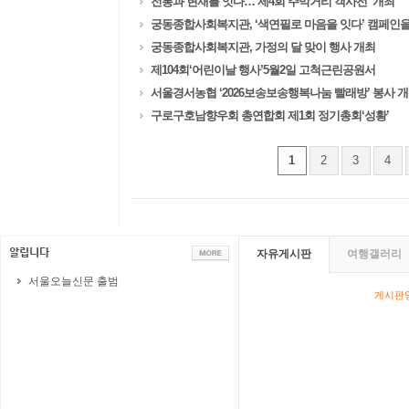
전통과 현재를 잇다…‘제4회 주막거리 객사전’ 개최
궁동종합사회복지관, ‘색연필로 마음을 잇다’ 캠페인을 
궁동종합사회복지관, 가정의 달 맞이 행사 개최
제104회‘어린이날 행사’5월2일 고척근린공원서
서울경서농협 ‘2026보송보송행복나눔 빨래방’ 봉사 
구로구호남향우회 총연합회 제1회 정기총회‘성황’
1
2
3
4
자유게시판
여행갤러리
서울오늘신문 출범
게시판영