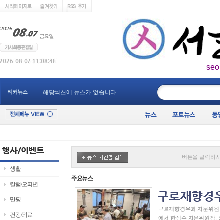
seo
____________
티커뉴스
해당섹션에 뉴스가 없습니다
버튼을 클릭하시
생활
칼럼/오피년
만평
구로재향경우회 자문위원회 
건강/의료
에서 한성수 자문위원장, 