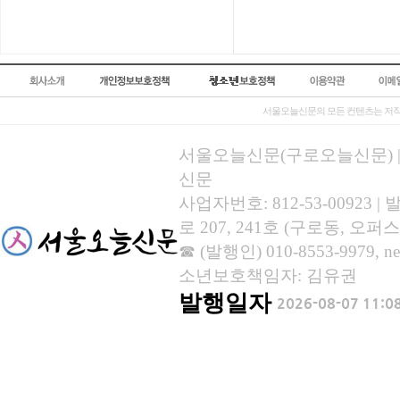
서울오늘신문의 모든 컨텐츠는 저작
서울오늘신문(구로오늘신문) | 등록
신문
사업자번호: 812-53-00923
로 207, 241호 (구로동, 오퍼스
☎ (발행인) 010-8553-9979, new
소년보호책임자: 김유권
발행일자