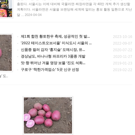
출된다. 서울시는 이에 대비해 국물라면·짜장라면을 각 40만 개씩 추가 생산할
계획이다. 서울라면은 서울을 브랜딩해 세계에 알리는 홍보 활동 일환으로 지난
달 ...
2024-04-04
제1회 합천 황토한우 축제, 성공적인 첫 발...
2023-10-16
'2022 테이스트오브서울' 미식도시 서울의 ...
2022-09-07
신품종 컬러 감자 ‘홍지슬’ 도매시장, 유...
2020-07-22
경상남도, 바나나형 파프리카 3품종 개발
2020-11-27
맛·향 뛰어난 겨울 영양 보물 ‘진도 석화...
2019-01-23
구로구 ‘착한가격업소’ 5곳 신규 선정
2019-02-22
도...