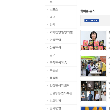
소
스포츠
외교
정책
과학/생명/발명/개발
건설/주택
상품/특허
2
공모
금융/은행/신용
부동산
2
동식물
맛집/음식/식도락
인물동정/인사/부음
2
의회/의정
군사/병영