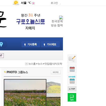
서울
°C
로그인
.
한국문학
방송 협력
뉴스홈
>
뉴스
>
맛집/음식/식도락