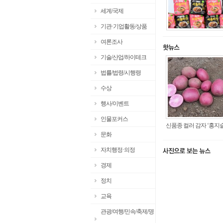
세계/국제
기관·기업활동/상품
여론조사
기술/산업/하이테크
법률/법령/시행령
수상
행사/이벤트
인물포커스
신품종 컬러 감자 ‘홍지슬’ 
문화
자치행정·의정
경제
정치
교육
관광/여행/민속/축제/명