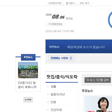
티커뉴스
해당섹션에 뉴스가 없습니다
[대중가요] 영
생활
동리 회화나무
칼럼/오피년
만평
건강/의료