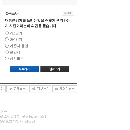
대통령임기를 늘리는것을 어떻게 생각하는
지 시민여러분의 의견을 듣습니다
2년임기
6년임기
기존과 동일
연임제
생각없음
오늘신문
 207, 241호 (구로동, 오퍼스1)
.net | 청소년보호책임자: 김유권