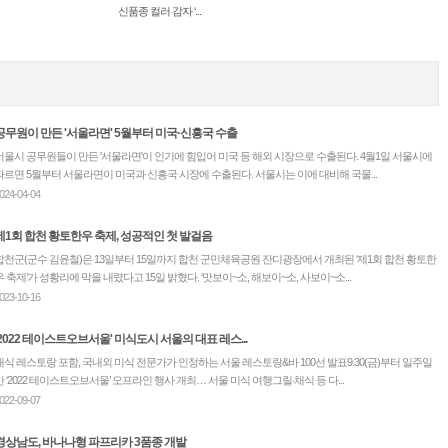
신품종 컬러 감자 ‘...
공무원이 만든 '서울라면' 5월부터 미국·신흥국 수출
서울시 공무원들이 만든 '서울라면'이 인기에 힘입어 미국 등 해외 시장으로 수출된다. 4월1일 서울시에
따르면 5월부터 서울라면이 미국과 신흥국 시장에 수출된다. 서울시는 이에 대비해 국물...
024-04-04
제1회 합천 황토한우 축제, 성공적인 첫 발걸음
합천군(군수 김윤철)은 13일부터 15일까지 합천 군민체육공원 잔디광장에서 개최된 ‘제1회 합천 황토한
우 축제’가 성황리에 막을 내렸다고 15일 밝혔다. ‘맛보이~소, 해보이~소, 사보이~소...
023-10-16
'2022 테이스트오브서울' 미식도시 서울의 대표 레스...
채식 레스토랑 포함, 국내외 미식 전문가가 인정하는 서울 레스토랑&바 100선 발표9.30(금)부터 일주일
간 ‘2022 테이스트오브서울’ 오프라인 행사 개최… 서울 미식 여행그릴‧채식 등 다...
022-09-07
경상남도, 바나나형 파프리카 3품종 개발