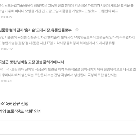
경상남도농업기술원(원장 최달연)은 그동안 단일 형태에 의존해온 파프리카 시장에 새로운 활력을 불
어넣기 위해 바나나 모양을 가진 긴 고깔 모양의 품종을 개발했다고 밝혔다. 그동안의 파프...
020-11-27
신품종 컬러 감자 ‘홍지슬’ 도매시장, 유통인들로부...
농업기술원이 육성한 신품종 감자인 ‘홍지슬’이 도매시장 유통인들로부터 호평을 받았다.제주특별자치
도 농업기술원(원장 정 대천)은 지난 17일 가락시장 동화청과 회의실에서 도매시장 유통...
020-07-22
곡성군, 토란 넘버원 고장 명성 굳히기에 나서
우리나라 토란 최대 산지인 곡성군이 토란을 지역 특화작물로 정착시키기 위해 전방위적으로 나서고 있
다.우리나라에서 생산되는 토란은 대부분 전남 곡성에서 생산된다. 곡성의 토란 생산지는 ...
019-03-31
’ 5곳 신규 선정
영양 보물 ‘진도 석화’ 인기