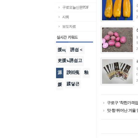
구로오늘신문PDF
사회
2
보도자료
2
援щ
誘쇱＜
吏援ъ誘쇱고
源
諛⑹寃
釉
2
蹂닿굔
媛
구로구 ‘착한가격업소
맛·향 뛰어난 겨울 