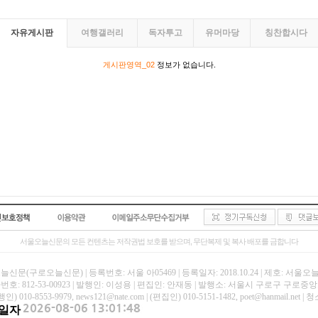
자유게시판
여행갤러리
독자투고
유머마당
칭찬합시다
게시판영역_02
정보가 없습니다.
서울오늘신문의 모든 컨텐츠는 저작권법 보호를 받으며, 무단복제 및 복사 배포를 금합니다
신문(구로오늘신문) | 등록번호: 서울 아05469 | 등록일자: 2018.10.24 | 제호: 서울
호: 812-53-00923 | 발행인: 이성용 | 편집인: 안재동 | 발행소: 서울시 구로구 구로중앙로
인) 010-8553-9979, news121@nate.com | (편집인) 010-5151-1482, poet@hanmail
일자