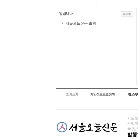
서울오늘신문 출범
서울오늘
사업자번
☎ (발행
발행