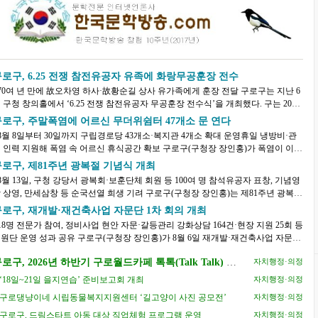
로구, 6.25 전쟁 참전유공자 유족에 화랑무공훈장 전수
70여 년 만에 故오차영 하사·故황순길 상사 유가족에게 훈장 전달 구로구는 지난 6
 구청 창의홀에서 ‘6.25 전쟁 참전유공자 무공훈장 전수식’을 개최했다. 구는 2019
 시작한 육군본부 주관 ‘6.25 전쟁 무공...
구로구, 주말폭염에 어르신 무더위쉼터 47개소 문 연다
8월 8일부터 30일까지 구립경로당 43개소·복지관 4개소 확대 운영휴일 냉방비·관
 인력 지원해 폭염 속 어르신 휴식공간 확보 구로구(구청장 장인홍)가 폭염이 이어
는 가운데 어르신들이 주말과 휴일에도 가까...
로구, 제81주년 광복절 기념식 개최
8월 13일, 구청 강당서 광복회·보훈단체 회원 등 100여 명 참석유공자 표창, 기념영
상영, 만세삼창 등 순국선열 희생 기려 구로구(구청장 장인홍)는 제81주년 광복절
 맞아 오는 8월 13일(목) 오전 10시 30분 ...
구로구, 재개발·재건축사업 자문단 1차 회의 개최
18명 전문가 참여, 정비사업 현안 자문·갈등관리 강화상담 164건·현장 지원 25회 등
운영 성과 공유 구로구(구청장 장인홍)가 8월 6일 재개발·재건축사업 자문단
차 회의를 열고 정비사업 현안에 대한 ...
로구, 2026년 하반기 구로월드카페 톡톡(Talk Talk) 수
자치행정·의정
강생 모집
‘18일~21일 을지연습’ 준비보고회 개최
자치행정·의정
구로댕냥이네 시립동물복지지원센터 ‘길고양이 사진 공모전’
자치행정·의정
구로구, 드림스타트 아동 대상 직업체험 프로그램 운영
자치행정·의정