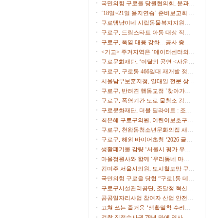
시
국민의힘 구로을 당원협의회, 분과위
원장∙협의회장 임명
‘18일~21일 을지연습’ 준비보고회 개
최
구로댕냥이네 시립동물복지지원센
터 ‘길고양이 사진 공모전’
구로구, 드림스타트 아동 대상 직업
체험 프로그램 운영
구로구, 폭염 대응 강화…공사 중단·
행사 일정 조정
<기고> 주거지역은 ‘데이터센터의
부지’가 아니다
구로문화재단, ‘이달의 공연 <사운드
트립>’ 9월 공연 개최
구로구, 구로동 466일대 재개발 정비
계획 수립 본격 착수
서울남부보훈지청, 일대일 전문 상담
가 ‘보훈매니저’ 운영
구로구, 반려견 행동교정 `찾아가는
펫마스터` 참가자 모집
구로구, 폭염기간 도로 물청소 강화,
살수차7대 투입 무더위 식힌다
구로문화재단, 더블 딜라이트 : 조윤
성 트리오 & 스탠딩 에그 개최
최은혜 구로구의원, 어린이보호구역
운영 개선 주민 간담회 개최
구로구, 천왕동청소년문화의집 새단
장…오픈파티·청소년 축제
구로구, 해외 바이어초청 ‘2026 글로
벌 비즈니스 상담회’ 참가기업 모집
생활폐기물 감량 ‘서울시 평가 우수
구’ 선정
마을정원사와 함께 ‘우리동네 마을
정원’ 식재 행사 개최
김미주 서울시의원, 도시철도망 구축
계획 시민공청회 참석
국민의힘 구로을 당협 “구로1동 데이
터센터 추진 중단을”
구로구시설관리공단, 조달청 혁신제
품 도입으로 공영주차장 화재 대응력
공공일자리사업 참여자 산업 안전·
강화
보건 교육 실시
고쳐 쓰는 즐거움 ‘생활밀착 수리교
육’ 운영
검찰 직접수사권 78년 만에 역사 속