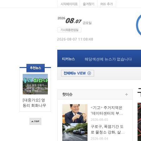
티커뉴스
해당섹션에 뉴스가 없습니다
[대중가요] 영
동리 회화나무
<기고> 주거지역은
‘데이터센터의 부
지’가 아니다
2026-08-05
구로구, 폭염기간 도
로 물청소 강화, 살수
차7대 투입 무더위 식
2026-08-04