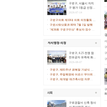
힌다
구로구, 서울시 자치
구 평가 1등급 선정…
2026년 지자체 합동평
2026-07-14
가
구로구의회 제10대 의회 의정활동 시
작
구로사랑상품권 80억 7월 1일 발행
‘제36회 구로구민상’ 후보자 접수 시
작
구
서
구
구로구, 6.25 전쟁 참
구
전유공자 유족에 화랑
구
무공훈장 전수
2026-08-07
구로구, 제81주년 광복절 기념식 개
최
구로구, 주말폭염에 어르신 무더위쉼
터 47개소 문 연다
구로구, 재개발·재건축사업 자문단 1
차 회의 개최
구
화
일
구로경찰서 신축 청사