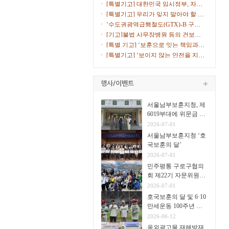
고 10% ...
[특별기고] 대한민국 임시정부, 자주
독립의 ...
[특별기고] 우리가 잊지 말아야 할 서
해수호...
‘수도권광역급행철도(GTX)-B 구로
노선 환기...
[기고]불법 사무장병원 등의 건보재
정 침해에...
[특별 기고] ‘보훈으로 잇는 책임과
통합의 ...
[특별기고] ‘보이지 않는 안전을 지키
는 안...
서울남부보훈지청, 제
6019부대에 위문금 전
달
2026-07-01
서울남부보훈지청 ‘호
국보훈의 달’
2026-07-01
민주평통 구로구협의
회 제22기 자문위원
31명
2026-07-01
호국보훈의 달 및 6·10
만세운동 100주년 고
척야구장서 시구·시타
2026-06-12
옥외광고물 재해방재