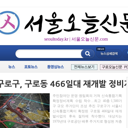
seoultoday.kr | 서울오늘신문.com
____________
주민참여단 운영·원팀회의 거쳐 신속통합기획
확정정비계획 수립 착수…최고 40층·1,500가
구 규모 주거단지 조성 추진 구로구가 서울시
신속통합기획이 확정된 구로동 466일대 재개
발사업의 후속 절차에 착수했다. 대상지는
1970년대 구로공단 배후 주거지로 형성된 저층
주택 밀집지역으로, 노후 주거환경 개선 필요