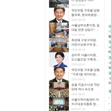
서 정상업무 개시
2026-08-06
국민의힘 구로을 당원
협의회, 분과위원장∙
협의회장 임명
2026-08-06
서울남부보훈지청, 일
구
대일 전문 상담가 ‘보
>
훈매니저’ 운영
2026-08-04
일
최은혜 구로구의원,
년
어린이보호구역 운영
>
개선 주민 간담회 개
2026-08-03
리
최
김미주 서울시의원,
지
구
도시철도망 구축계획
>
시민공청회 참석
2026-08-01
상 
국민의힘 구로을 당협
을
“구로1동 데이터센터
>
추진 중단을”
2026-08-01
지원단 
검찰 직접수사권 78년
1
만에 역사 속으로
구
2026-08-01
>
서울지역아동센터 자
>
치구대표자협회 창립
총회 개최
2026-07-24
>