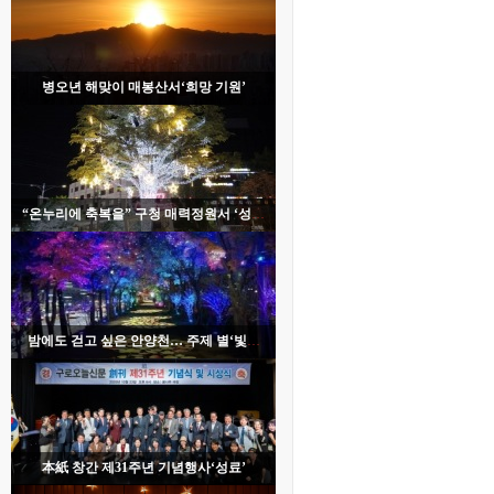
병오년 해맞이 매봉산서‘희망 기원’
“온누리에 축복을” 구청 매력정원서 ‘성탄
트리 점등’
밤에도 걷고 싶은 안양천… 주제 별‘빛의
산책길’조성
本紙 창간 제31주년 기념행사‘성료’