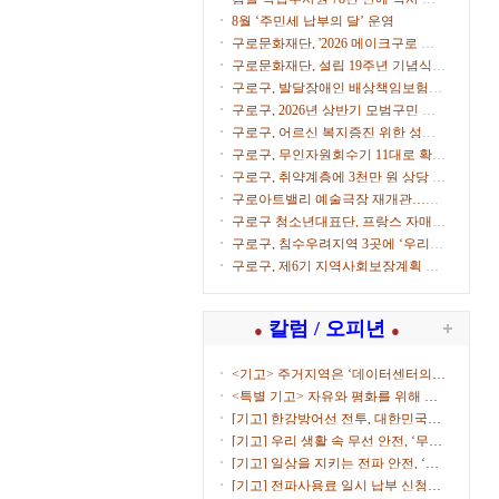
으로
8월 ‘주민세 납부의 달’ 운영
구로문화재단, '2026 메이크구로 아
트마켓' 참가자 모집
구로문화재단, 설립 19주년 기념식
개최
구로구, 발달장애인 배상책임보험으
로 생활 속 사고 보상
구로구, 2026년 상반기 모범구민 표
창 수여
구로구, 어르신 복지증진 위한 성금
500만원 전달
구로구, 무인자원회수기 11대로 확대
운영
구로구, 취약계층에 3천만 원 상당 후
원물품 전달
구로아트밸리 예술극장 재개관…이
탈리아·한국 협연 '별들의 투란도트'
구로구 청소년대표단, 프랑스 자매도
시서 문화교류
구로구, 침수우려지역 3곳에 ‘우리동
네 수방거점’ 운영
구로구, 제6기 지역사회보장계획 수
립 본격화
칼럼 / 오피년
●
●
<기고> 주거지역은 ‘데이터센터의
부...
<특별 기고> 자유와 평화를 위해 함
께...
[기고] 한강방어선 전투, 대한민국을
지켜낸 ...
[기고] 우리 생활 속 무선 안전, ‘무선
국 허...
[기고] 일상을 지키는 전파 안전, ‘적
합성평...
[기고] 전파사용료 일시 납부 신청하