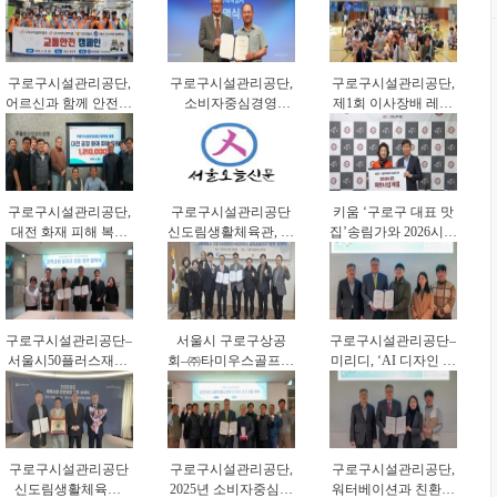
대응력 강화
결(
구로구시설관리공단,
구로구시설관리공단,
구로구시설관리공단,
어르신과 함께 안전한
소비자중심경영
제1회 이사장배 레이
보행문화 확산
(CCM) 선포… 고객
저사격대회 개최
중심 서비스 혁신 나
선다
구로구시설관리공단,
구로구시설관리공단
키움 ‘구로구 대표 맛
대전 화재 피해 복구
신도림생활체육관, 어
집’송림가와 2026시즌
지원 성금 전달
르신 건강체조교실 운
파트너십 체결
영
구로구시설관리공단–
서울시 구로구상공
구로구시설관리공단–
서울시50플러스재단,
회–㈜타미우스골프앤
미리디, ‘AI 디자인 기
중장년 일자리 창출
빌리지‘업무협약’체
반 공공디지털 전환’
업무협약
결
업무협약 체결
구로구시설관리공단
구로구시설관리공단,
구로구시설관리공단,
신도림생활체육관,
2025년 소비자중심경
워터베이션과 친환경