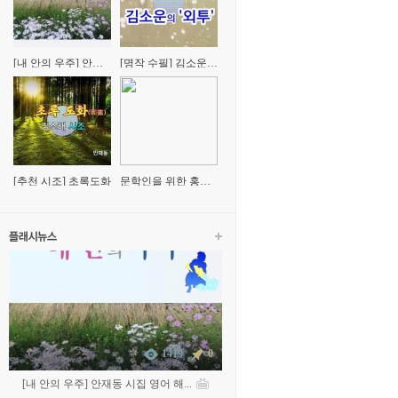
[내 안의 우주] 안재
[명작 수필] 김소운의
동 시집 영어 해설(평
'외투'
론)
[추천 시조] 초록도화
문학인을 위한 홍문
표 교수의 '시창작' 특
강
1419
0
[내 안의 우주] 안재동 시집 영어 해...