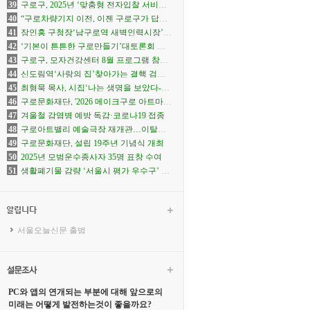
품 전달
39
구로구, 2025년 ‘맞춤형 전자입찰 서비스
실무교육’ 14일 개최
40
“구로차량기지 이전, 이젠 구로구가 답해
야 할 때”
41
장인홍 구청장‘남구로역 새벽인력시장’찾
아
42
‘기본이 튼튼한 구로만들기’대토론회 열
어
43
구로구, 모자건강센터 8월 프로그램 참여
자 모집
44
신도림역‘사랑의 집’찾아가는 결핵 검진
진행
45
최형묵 목사, 시집‘나는 생명을 보았다-기
다림의 시간들-’출간
46
구로문화재단, '2026 메이크구로 아트마
켓' 참가자 모집
47
겨울철 감염병 예방 독감·코로나19 접종
48
구로아트밸리 예술극장 재개관…이탈리
아·한국 협연 '별들의 투란도트'
49
구로문화재단, 설립 19주년 기념식 개최
50
2025년 모범운수종사자 35명 표창 수여
51
생활폐기물 감량 ‘서울시 평가 우수구’ 선
정
서울오늘신문 출범
PC와 앱의 연개되는 부분에 대해 앞으로의
미래는 어떻게 발전하는것이 좋을까요?