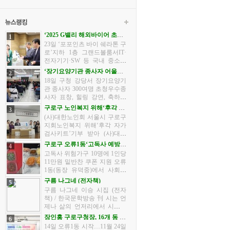
‘2025 G밸리 해외바이어 초청
1
수출상담회’개최
23일 ‘포포인츠 바이 쉐라톤 구
로’지하 1층 그랜드볼룸서IT·
전자기기·SW 등 국내 중소기
업 63개사, 해외 바이어 30개사
‘장기요양기관 종사자 어울림
2
참가 구로구가 23일 서울경제
한마당’개최
18일 구청 강당서 장기요양기
진흥원·금천구·한국산업단지
관 종사자 300여명 초청우수종
공단과 함께 ‘2025 G밸리 해
사자 표창, 힐링 강연, 축하공
외...
연 등 행사 다채 구로구가 10월
구로구 노인복지 위해‘후각 자
3
18일 오후 2시 30분부터 구청 5
가검사키트’기부 받아
(사)대한노인회 서울시 구로구
층 강당에서 관내 장기요양기
지회노인복지 위해‘후각 자가
관 종사자 어울림 한마당 행사
검사키트’기부 받아 (사)대한
를 ...
노인회 서울시 구로구지회(지
구로구 오류1동‘고독사 예방사
4
회장 함태호)는 어르신들의 건
업’추진
고독사 위험가구 10명에 1인당
강한 노후를 응원하기 위해 국
11만원 밑반찬 쿠폰 지원 오류
내 후각의료분야 전문기업 ㈜
1동(동장 유덕중)에서 사회적
아로마...
고립에 따른 고독사를 예방하
구름 나그네 (전자책)
5
기 위해 특별한 사업<나 혼자
구름 나그네 이승 시집 (전자
산다 ‘외출의 재발견’>을 추진
책) / 한국문학방송 刊 시는 언
한다.이 사업은 공공의 적...
제나 삶의 언저리에서 시작되
었습니다. 찻잔을 비우며 마주
장인홍 구로구청장, 16개 동 순
6
한 조용한 아침, 노을이 깃든
회 방문 나서
14일 오류1동 시작…11월 24일