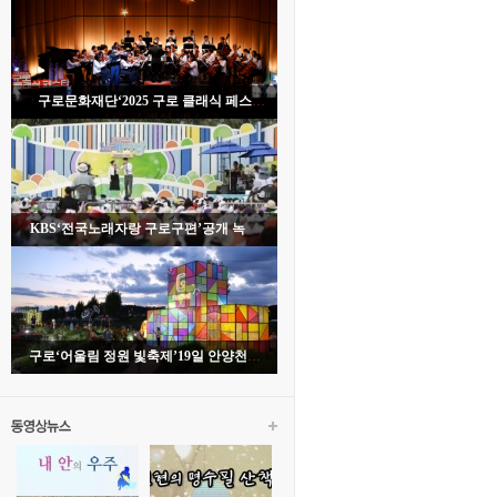
구로문화재단‘2025 구로 클래식 페스
타’개막식 성료
KBS‘전국노래자랑 구로구편’공개 녹화
성황리 열려
구로‘어울림 정원 빛축제’19일 안양천서
개막