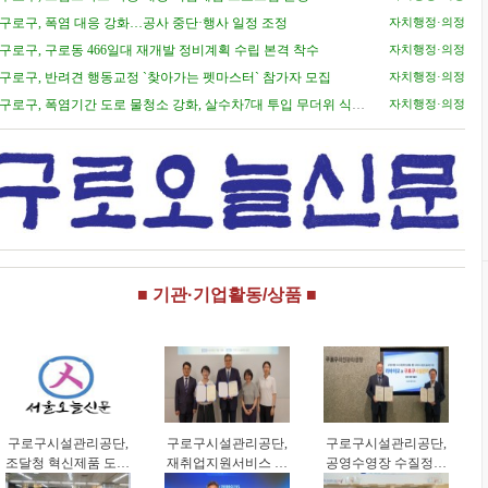
구로구, 폭염 대응 강화…공사 중단·행사 일정 조정
자치행정·의정
구로구, 구로동 466일대 재개발 정비계획 수립 본격 착수
자치행정·의정
구로구, 반려견 행동교정 `찾아가는 펫마스터` 참가자 모집
자치행정·의정
구로구, 폭염기간 도로 물청소 강화, 살수차7대 투입 무더위 식힌
자치행정·의정
다
■ 기관·기업활동/상품 ■
구로구시설관리공단,
구로구시설관리공단,
구로구시설관리공단,
조달청 혁신제품 도입
재취업지원서비스 기
공영수영장 수질정보
으로 공영주차장 화재
업컨설팅 업무협약 체
공개 고도화 추진