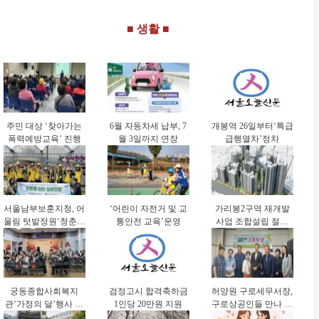
연속 선정
■ 생활 ■
주민 대상 ‘찾아가는
6월 자동차세 납부, 7
개봉역 26일부터‘특급
폭력예방교육’ 진행
월 3일까지 연장
급행열차’정차
서울남부보훈지청, 어
‘어린이 자전거 및 교
가리봉2구역 재개발
울림 텃밭정원‘청춘을
통안전 교육’운영
사업 조합설립 절차
심는 실버 텃밭’진행
본격화
궁동종합사회복지
검정고시 합격축하금
허양원 구로세무서장,
관‘가정의 달’행사 진
1인당 20만원 지원
구로상공인들 만나 애
행
로∙건의사항 청취