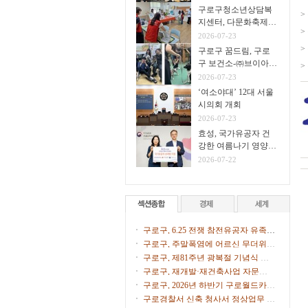
구로구청소년상담복
>
지센터, 다문화축제서
>
생명존중 아웃리치 운
2026-07-23
영
>
구로구 꿈드림, 구로
구 보건소-㈜브이아이
>
펫 연계
2026-07-23
‘여소야대’ 12대 서울
시의회 개회
2026-07-23
효성, 국가유공자 건
강한 여름나기 영양식
지원
2026-07-22
구로구, 6.25 전쟁 참전유공자 유족에
화랑무공훈장 전수
구로구, 주말폭염에 어르신 무더위쉼
터 47개소 문 연다
구로구, 제81주년 광복절 기념식 개
최
구로구, 재개발·재건축사업 자문단 1
차 회의 개최
구로구, 2026년 하반기 구로월드카페
톡톡(Talk Talk) 수강생 모집
구로경찰서 신축 청사서 정상업무 개