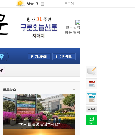
서울
°C
로그인
.
한국문학
방송 협력
“화사한 봄꽃 감상하세요”