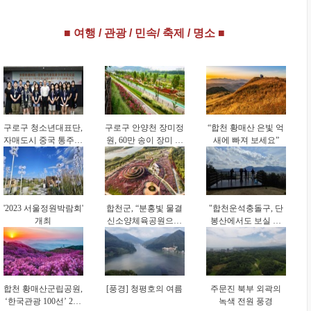
‘체육시설 안전경영
영(CCM) 신규 인증
‘물필터 공기세척 기
인증(KSPO 45001)’
획득 성과
술’ 도입 위한 업무협
■ 여행 / 관광 / 민속/ 축제 / 명소 ■
획득
약 체결
구로구 청소년대표단,
구로구 안양천 장미정
“합천 황매산 은빛 억
자매도시 중국 통주구
원, 60만 송이 장미 만
새에 빠져 보세요”
방문…4박 5일 교류
개 ‘절정’
활동
'2023 서울정원박람회'
합천군, “분홍빛 물결
"합천운석충돌구, 단
개최
신소양체육공원으로
봉산에서도 보실 수
오세요"
있습니다"
합천 황매산군립공원,
[풍경] 청평호의 여름
주문진 북부 외곽의
‘한국관광 100선’ 2회
녹색 전원 풍경