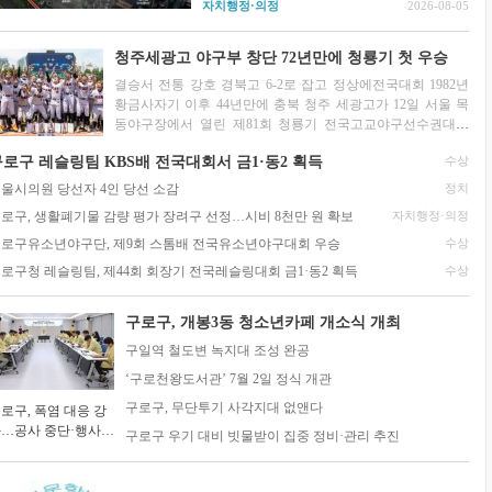
자치행정·의정
2026-08-05
성이 꾸준히 제기돼 왔다. 2025년 6월 서울시
신속통합기획 주택재개발 후보지로 선정된 데
이어 지난 7월 22일...
청주세광고 야구부 창단 72년만에 청룡기 첫 우승
결승서 전통 강호 경북고 6-2로 잡고 정상에전국대회 1982년
황금사자기 이후 44년만에 충북 청주 세광고가 12일 서울 목
동야구장에서 열린 제81회 청룡기 전국고교야구선수권대회
겸 주말리그 왕중왕전(조선일보·...
2026-07-14
로구 레슬링팀 KBS배 전국대회서 금1·동2 획득
수상
울시의원 당선자 4인 당선 소감
정치
로구, 생활폐기물 감량 평가 장려구 선정…시비 8천만 원 확보
자치행정·의정
로구유소년야구단, 제9회 스톰배 전국유소년야구대회 우승
수상
로구청 레슬링팀, 제44회 회장기 전국레슬링대회 금1·동2 획득
수상
구로구, 개봉3동 청소년카페 개소식 개최
구일역 철도변 녹지대 조성 완공
‘구로천왕도서관’ 7월 2일 정식 개관
구로구, 무단투기 사각지대 없앤다
로구, 폭염 대응 강
…공사 중단·행사
구로구 우기 대비 빗물받이 집중 정비·관리 추진
정 조정