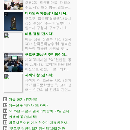
저녁 마당에서 들려오는 바람
오류2동 마무리마을 대청소,
소리, 그리고 아내와 나눈 한마
주요 사업 현장 방문, 일일동장
디...
등 구로구가 지난 10월 14일 오
디자인과 예술성‘서울시 옥외
7
류1동을 시작으로 ‘2025년 하
광고 수상작’전시
구로구 출품작‘달빛샘’서울시
반기 구청장 동 방문’ 일정에
장상 수상작‘주목’16일부터 30
나섰다.구청장 동 방문은 구
일까지 구청서 구로구가 10월
민...
16일부터 30일까지 구청에서
마음 정원 (전자책)
8
‘2025년 서울시 옥외광고대상
마음 정원 장길숙 시집 (전자
공모전’ 수상작 전시회를 연다.
책) / 한국문학방송 刊 행복은
이번 전시회는 서울시와 (사)...
마음이 따뜻한 사람을 찾아간
다고 합니다. 마음 정원에 피어
구로구 2026년 주민참여예산
9
있는 꽃들을 보며 곱다 예쁘다!
사업 최종 선정
지역 36개사업 7억2천만원, 공
저절로 나오는 말, 자연에서 같
통 28개사업 12억7천만원내년
이 살기를 배우며 사색하며 ...
예산으로 편성, 구로구의회 심
의 거쳐 최종 확정 구로구 2025
사색의 창 (전자책)
10
년 주민참여예산 총회가 지난
사색의 창 조선윤 시집 (전자
14일 오후 4시 구청 강당에서
책) / 한국문학방송 刊 고사 성
성황리에 마쳤다.구는 구정 전
어는 인간의 삶 전반과 관련된
반...
상황, 혹은 인간의 심리 상태
등을 옛 선인들의 사건에서 교
11
가을 향기 (전자책)
훈을 얻어 한자로 표현한 것이
12
혜목산 귀거래사 (전자책)
라고 할 수 있습니다. 고사 성...
13
‘2025년 구로구 일자리박람회’23일 연다
14
인생의 꽃 (전자책)
15
법률사무소 케이스 현수민 대표변호사,
(재)구로구장학회에 장학금 전달
16
‘구로구 청년창업지원센터’16일 개관