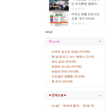
단 모의훈련·캠페인
실시
2026-06-12
어르신 맞춤 건강식단
교육 ‘푸드 리터러시
클래스’ 운영
2026-06-12
seoul
이병두 설교집 제4집 (전자책)
짬 날 때 읽고 쓰는 짬동시 (2) (전자
책)
새의 습성 (전자책)
알로하 쏘나타 (전자책)
바람의 언덕 (전자책)
도린곁의 淸香歌 (전자책)
꽃 잔치 (전자책)
■ 연재소설 ■
[소설] 『파란색 물개』 제1화 '한복
입은 女子' (제8회) / 김산