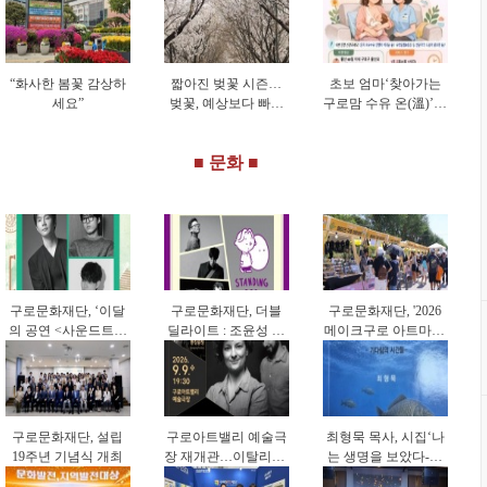
“화사한 봄꽃 감상하
짧아진 벚꽃 시즌…
초보 엄마‘찾아가는
세요”
벚꽃, 예상보다 빠르
구로맘 수유 온(溫)’시
게 피고 일찍 졌다
행
■ 문화 ■
구로문화재단, ‘이달
구로문화재단, 더블
구로문화재단, '2026
의 공연 <사운드트립
딜라이트 : 조윤성 트
메이크구로 아트마켓'
>’ 9월 공연 개최
리오 & 스탠딩 에그
참가자 모집
개최
구로문화재단, 설립
구로아트밸리 예술극
최형묵 목사, 시집‘나
19주년 기념식 개최
장 재개관…이탈리아·
는 생명을 보았다-기
한국 협연 '별들의 투
다림의 시간들-’출간