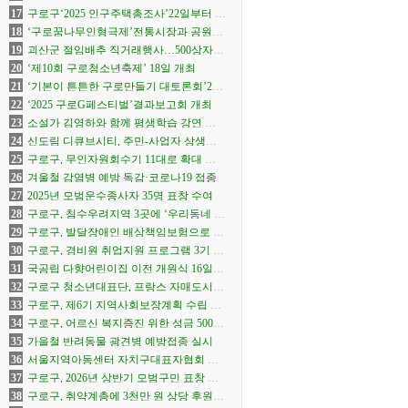
17
구로구‘2025 인구주택총조사’22일부터 실
시
18
‘구로꿈나무인형극제’전통시장과 공원으
로 확장 개막
19
괴산군 절임배추 직거래행사…500상자
선착순
20
‘제10회 구로청소년축제’ 18일 개최
21
‘기본이 튼튼한 구로만들기 대토론회’22
일 개최
22
‘2025 구로G페스티벌’결과보고회 개최
23
소설가 김영하와 함께 평생학습 강연 연
다
24
신도림 디큐브시티, 주민-사업자 상생안
합의
25
구로구, 무인자원회수기 11대로 확대 운
영
26
겨울철 감염병 예방 독감·코로나19 접종
27
2025년 모범운수종사자 35명 표창 수여
28
구로구, 침수우려지역 3곳에 ‘우리동네 수
방거점’ 운영
29
구로구, 발달장애인 배상책임보험으로 생
활 속 사고 보상
30
구로구, 경비원 취업지원 프로그램 3기 참
여자 모집
31
국공립 다향어린이집 이전 개원식 16일
개최
32
구로구 청소년대표단, 프랑스 자매도시서
문화교류
33
구로구, 제6기 지역사회보장계획 수립 본
격화
34
구로구, 어르신 복지증진 위한 성금 500만
원 전달
35
가을철 반려동물 광견병 예방접종 실시
36
서울지역아동센터 자치구대표자협회 창
립총회 개최
37
구로구, 2026년 상반기 모범구민 표창 수
여
38
구로구, 취약계층에 3천만 원 상당 후원물