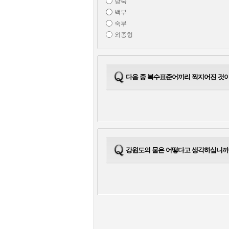
당숙
백부
숙부
외종형
다음 중 복수표준어끼리 짝지어진 것이
강원도의 물은 어떻다고 생각하십니까