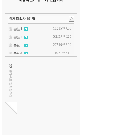
현재접속자
191
명