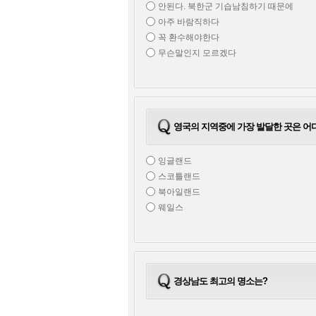
안된다. 북한군 기습남침하기 때문에
아주 바람직하다
꼭 환수해야한다
무슨말인지 모르겠다
영국의 지역중에 가장 발달한 곳은 어
잉글랜드
스코틀랜드
북아일랜드
웨일스
경상남도 최고의 명소는?