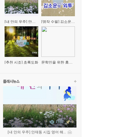
[내 안의 우주] 안재
[명작 수필] 김소운의
동 시집 영어 해설(평
'외투'
론)
[추천 시조] 초록도화
문학인을 위한 홍문
표 교수의 '시창작' 특
강
1422
0
[내 안의 우주] 안재동 시집 영어 해...