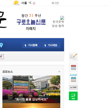
서울
°C
로그인
.
한국문학
방송 협력
“화사한 봄꽃 감상하세요”