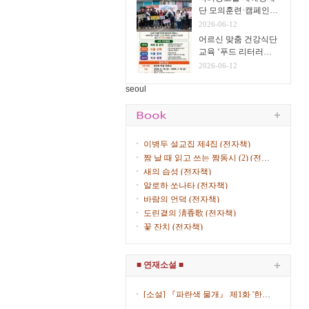
단 모의훈련·캠페인
실시
2026-06-12
어르신 맞춤 건강식단
교육 ‘푸드 리터러시
클래스’ 운영
2026-06-12
seoul
이병두 설교집 제4집 (전자책)
짬 날 때 읽고 쓰는 짬동시 (2) (전자
책)
새의 습성 (전자책)
알로하 쏘나타 (전자책)
바람의 언덕 (전자책)
도린곁의 淸香歌 (전자책)
꽃 잔치 (전자책)
■ 연재소설 ■
[소설] 『파란색 물개』 제1화 '한복
입은 女子' (제8회) / 김산