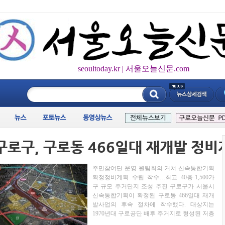
seoultoday.kr | 서울오늘신문.com
____________
주민참여단 운영·원팀회의 거쳐 신속통합기획
확정정비계획 수립 착수…최고 40층·1,500가
구 규모 주거단지 조성 추진 구로구가 서울시
신속통합기획이 확정된 구로동 466일대 재개
발사업의 후속 절차에 착수했다. 대상지는
1970년대 구로공단 배후 주거지로 형성된 저층
주택 밀집지역으로, 노후 주거환경 개선 필요