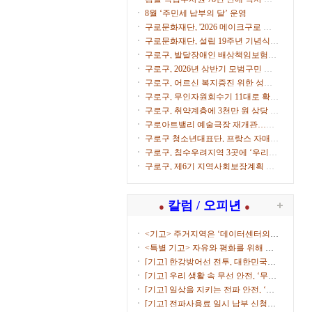
으로
8월 ‘주민세 납부의 달’ 운영
구로문화재단, '2026 메이크구로 아
트마켓' 참가자 모집
구로문화재단, 설립 19주년 기념식
개최
구로구, 발달장애인 배상책임보험으
로 생활 속 사고 보상
구로구, 2026년 상반기 모범구민 표
창 수여
구로구, 어르신 복지증진 위한 성금
500만원 전달
구로구, 무인자원회수기 11대로 확대
운영
구로구, 취약계층에 3천만 원 상당 후
원물품 전달
구로아트밸리 예술극장 재개관…이
탈리아·한국 협연 '별들의 투란도트'
구로구 청소년대표단, 프랑스 자매도
시서 문화교류
구로구, 침수우려지역 3곳에 ‘우리동
네 수방거점’ 운영
구로구, 제6기 지역사회보장계획 수
립 본격화
칼럼 / 오피년
●
●
<기고> 주거지역은 ‘데이터센터의
부...
<특별 기고> 자유와 평화를 위해 함
께...
[기고] 한강방어선 전투, 대한민국을
지켜낸 ...
[기고] 우리 생활 속 무선 안전, ‘무선
국 허...
[기고] 일상을 지키는 전파 안전, ‘적
합성평...
[기고] 전파사용료 일시 납부 신청하