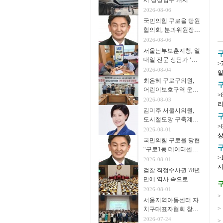
서 정상업무 개시
2026-08-06
국민의힘 구로을 당원
협의회, 분과위원장∙
협의회장 임명
2026-08-06
서울남부보훈지청, 일
구
대일 전문 상담가 ‘보
>
훈매니저’ 운영
2026-08-04
일
최은혜 구로구의원,
년
어린이보호구역 운영
>
개선 주민 간담회 개
2026-08-03
리
최
김미주 서울시의원,
지
구
도시철도망 구축계획
>
시민공청회 참석
2026-08-01
상 
국민의힘 구로을 당협
을
“구로1동 데이터센터
>
추진 중단을”
2026-08-01
지원단 
검찰 직접수사권 78년
1
만에 역사 속으로
구
2026-08-01
>
서울지역아동센터 자
>
치구대표자협회 창립
총회 개최
2026-07-24
>