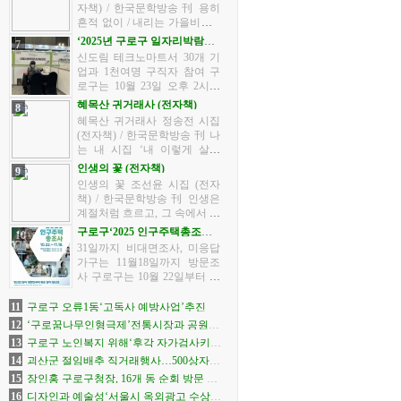
훈을 얻어 한자로 표현한 것이
자책) / 한국문학방송 刊 용히
라고 할 수 있습니다. 고사 성...
흔적 없이 / 내리는 가을비에 //
그 누가 물감들을 / 풀어서 놓
‘2025년 구로구 일자리박람
7
았는지 // 온 산이 / 색동옷으로
회’23일 연다
신도림 테크노마트서 30개 기
/ 갈아입고 있었다― <서시> -
업과 1천여명 구직자 참여 구
차 례 - 서...
로구는 10월 23일 오후 2시부
터 신도림 테크노마트 그랜드
혜목산 귀거래사 (전자책)
8
볼룸에서 ‘2025년 구로구 일자
혜목산 귀거래사 정송전 시집
리박람회’를 개최한다. 구직자
(전자책) / 한국문학방송 刊 나
에게는 다양한 고용정보와 취
는 내 시집 ‘내 이렇게 살다
업 기...
가’의 자서에 다음과 같이 적은
인생의 꽃 (전자책)
9
적이 있다. ‘나의 여정은 분명
인생의 꽃 조선윤 시집 (전자
저녁나절쯤이지만 나의 시는
책) / 한국문학방송 刊 인생은
아직 새 벽이다. 그래서 하...
계절처럼 흐르고, 그 속에서 수
없이 많은 꽃들이 피고 지며 나
구로구‘2025 인구주택총조
10
를 지나갔습니다. 기쁨도, 슬픔
사’22일부터 실시
31일까지 비대면조사, 미응답
도, 사랑도, 상처도 모두 한 송
가구는 11월18일까지 방문조
이의 꽃이 되어 나의 시간을...
사 구로구는 10월 22일부터 11
월 18일까지 ‘2025 인구주택총
조사’를 단계적으로 실시한다.
11
구로구 오류1동‘고독사 예방사업’추진
조사 방식은 인터넷·전화조사
12
‘구로꿈나무인형극제’전통시장과 공원으
와 방문면접조사를 병행하며,
로 확장 개막
13
구로구 노인복지 위해‘후각 자가검사키
먼...
트’기부 받아
14
괴산군 절임배추 직거래행사…500상자
선착순
15
장인홍 구로구청장, 16개 동 순회 방문 나
서
16
디자인과 예술성‘서울시 옥외광고 수상