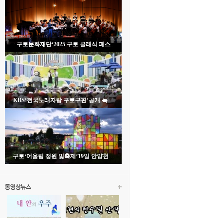
구로문화재단‘2025 구로 클래식 페스
타’개막식 성료
KBS‘전국노래자랑 구로구편’공개 녹화
성황리 열려
구로‘어울림 정원 빛축제’19일 안양천서
개막