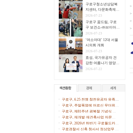
구로구청소년상담복
>
지센터, 다문화축제서
>
생명존중 아웃리치 운
2026-07-23
영
>
구로구 꿈드림, 구로
구 보건소-㈜브이아이
>
펫 연계
2026-07-23
‘여소야대’ 12대 서울
시의회 개회
2026-07-23
효성, 국가유공자 건
강한 여름나기 영양식
지원
2026-07-22
구로구, 6.25 전쟁 참전유공자 유족에
화랑무공훈장 전수
구로구, 주말폭염에 어르신 무더위쉼
터 47개소 문 연다
구로구, 제81주년 광복절 기념식 개
최
구로구, 재개발·재건축사업 자문단 1
차 회의 개최
구로구, 2026년 하반기 구로월드카페
톡톡(Talk Talk) 수강생 모집
구로경찰서 신축 청사서 정상업무 개