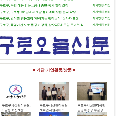
구로구, 폭염 대응 강화…공사 중단·행사 일정 조정
자치행정·의정
구로구, 구로동 466일대 재개발 정비계획 수립 본격 착수
자치행정·의정
구로구, 반려견 행동교정 `찾아가는 펫마스터` 참가자 모집
자치행정·의정
구로구, 폭염기간 도로 물청소 강화, 살수차7대 투입 무더위 식힌
자치행정·의정
다
■ 기관·기업활동/상품 ■
구로구시설관리공단,
구로구시설관리공단,
구로구시설관리공단,
조달청 혁신제품 도입
재취업지원서비스 기
공영수영장 수질정보
으로 공영주차장 화재
업컨설팅 업무협약 체
공개 고도화 추진