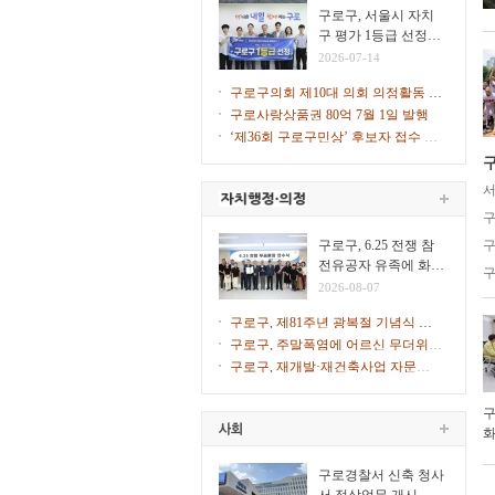
힌다
구로구, 서울시 자치
구 평가 1등급 선정…
2026년 지자체 합동평
2026-07-14
가
구로구의회 제10대 의회 의정활동 시
작
구로사랑상품권 80억 7월 1일 발행
‘제36회 구로구민상’ 후보자 접수 시
작
구
서
구
구로구, 6.25 전쟁 참
구
전유공자 유족에 화랑
구
무공훈장 전수
2026-08-07
구로구, 제81주년 광복절 기념식 개
최
구로구, 주말폭염에 어르신 무더위쉼
터 47개소 문 연다
구로구, 재개발·재건축사업 자문단 1
차 회의 개최
구
화
일
구로경찰서 신축 청사