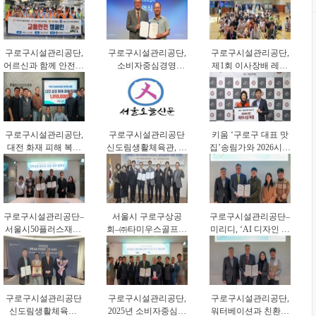
대응력 강화
결(
구로구시설관리공단,
구로구시설관리공단,
구로구시설관리공단,
어르신과 함께 안전한
소비자중심경영
제1회 이사장배 레이
보행문화 확산
(CCM) 선포… 고객
저사격대회 개최
중심 서비스 혁신 나
선다
구로구시설관리공단,
구로구시설관리공단
키움 ‘구로구 대표 맛
대전 화재 피해 복구
신도림생활체육관, 어
집’송림가와 2026시즌
지원 성금 전달
르신 건강체조교실 운
파트너십 체결
영
구로구시설관리공단–
서울시 구로구상공
구로구시설관리공단–
서울시50플러스재단,
회–㈜타미우스골프앤
미리디, ‘AI 디자인 기
중장년 일자리 창출
빌리지‘업무협약’체
반 공공디지털 전환’
업무협약
결
업무협약 체결
구로구시설관리공단
구로구시설관리공단,
구로구시설관리공단,
신도림생활체육관,
2025년 소비자중심경
워터베이션과 친환경