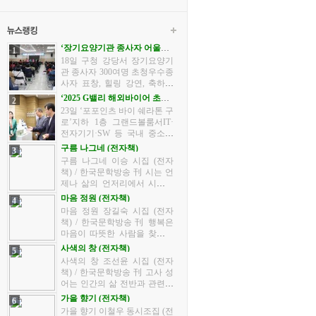
‘장기요양기관 종사자 어울림
1
한마당’개최
18일 구청 강당서 장기요양기
관 종사자 300여명 초청우수종
사자 표창, 힐링 강연, 축하공
연 등 행사 다채 구로구가 10월
‘2025 G밸리 해외바이어 초청
2
18일 오후 2시 30분부터 구청 5
수출상담회’개최
23일 ‘포포인츠 바이 쉐라톤 구
층 강당에서 관내 장기요양기
로’지하 1층 그랜드볼룸서IT·
관 종사자 어울림 한마당 행사
전자기기·SW 등 국내 중소기
를 ...
업 63개사, 해외 바이어 30개사
구름 나그네 (전자책)
3
참가 구로구가 23일 서울경제
구름 나그네 이승 시집 (전자
진흥원·금천구·한국산업단지
책) / 한국문학방송 刊 시는 언
공단과 함께 ‘2025 G밸리 해
제나 삶의 언저리에서 시작되
외...
었습니다. 찻잔을 비우며 마주
마음 정원 (전자책)
4
한 조용한 아침, 노을이 깃든
마음 정원 장길숙 시집 (전자
저녁 마당에서 들려오는 바람
책) / 한국문학방송 刊 행복은
소리, 그리고 아내와 나눈 한마
마음이 따뜻한 사람을 찾아간
디...
다고 합니다. 마음 정원에 피어
사색의 창 (전자책)
5
있는 꽃들을 보며 곱다 예쁘다!
사색의 창 조선윤 시집 (전자
저절로 나오는 말, 자연에서 같
책) / 한국문학방송 刊 고사 성
이 살기를 배우며 사색하며 ...
어는 인간의 삶 전반과 관련된
상황, 혹은 인간의 심리 상태
가을 향기 (전자책)
6
등을 옛 선인들의 사건에서 교
가을 향기 이철우 동시조집 (전