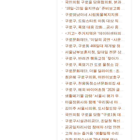
시
국민의힘 구로을 당원협의회, 분과위
원장∙협의회장 임명
‘18일~21일 을지연습’ 준비보고회 개
최
구로댕냥이네 시립동물복지지원센
터 ‘길고양이 사진 공모전’
구로구, 드림스타트 아동 대상 직업
체험 프로그램 운영
구로구, 폭염 대응 강화…공사 중단·
행사 일정 조정
<기고> 주거지역은 ‘데이터센터의
부지’가 아니다
구로문화재단, ‘이달의 공연 <사운드
트립>’ 9월 공연 개최
구로구, 구로동 466일대 재개발 정비
계획 수립 본격 착수
서울남부보훈지청, 일대일 전문 상담
가 ‘보훈매니저’ 운영
구로구, 반려견 행동교정 `찾아가는
펫마스터` 참가자 모집
구로구, 폭염기간 도로 물청소 강화,
살수차7대 투입 무더위 식힌다
구로문화재단, 더블 딜라이트 : 조윤
성 트리오 & 스탠딩 에그 개최
최은혜 구로구의원, 어린이보호구역
운영 개선 주민 간담회 개최
구로구, 천왕동청소년문화의집 새단
장…오픈파티·청소년 축제
구로구, 해외 바이어초청 ‘2026 글로
벌 비즈니스 상담회’ 참가기업 모집
생활폐기물 감량 ‘서울시 평가 우수
구’ 선정
마을정원사와 함께 ‘우리동네 마을
정원’ 식재 행사 개최
김미주 서울시의원, 도시철도망 구축
계획 시민공청회 참석
국민의힘 구로을 당협 “구로1동 데이
터센터 추진 중단을”
구로구시설관리공단, 조달청 혁신제
품 도입으로 공영주차장 화재 대응력
공공일자리사업 참여자 산업 안전·
강화
보건 교육 실시
고쳐 쓰는 즐거움 ‘생활밀착 수리교
육’ 운영
검찰 직접수사권 78년 만에 역사 속