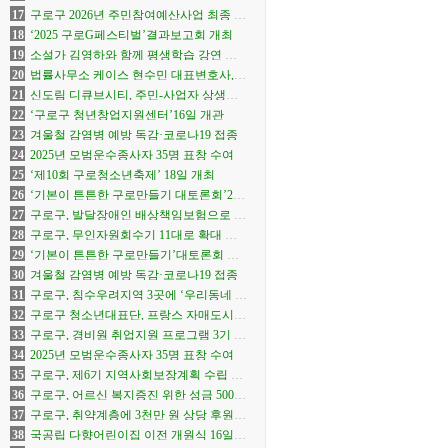
작’전시
17
구로구 2026년 주민참여예산사업 최종 선
정
18
‘2025 구로G페스티벌’결과보고회 개최
19
소설가 김영하와 함께 평생학습 강연 연
다
20
법률사무소 케이스 현수민 대표변호사,
(재)구로구장학회에 장학금 전달
21
신도림 디큐브시티, 주민-사업자 상생안
합의
22
‘구로구 청년창업지원센터’16일 개관
23
겨울철 감염병 예방 독감·코로나19 접종
24
2025년 모범운수종사자 35명 표창 수여
25
‘제10회 구로청소년축제’ 18일 개최
26
‘기본이 튼튼한 구로만들기 대토론회’22
일 개최
27
구로구, 발달장애인 배상책임보험으로 생
활 속 사고 보상
28
구로구, 무인자원회수기 11대로 확대 운
영
29
‘기본이 튼튼한 구로만들기’대토론회 열
어
30
겨울철 감염병 예방 독감·코로나19 접종
31
구로구, 침수우려지역 3곳에 ‘우리동네 수
방거점’ 운영
32
구로구 청소년대표단, 프랑스 자매도시서
문화교류
33
구로구, 경비원 취업지원 프로그램 3기 참
여자 모집
34
2025년 모범운수종사자 35명 표창 수여
35
구로구, 제6기 지역사회보장계획 수립 본
격화
36
구로구, 어르신 복지증진 위한 성금 500만
원 전달
37
구로구, 취약계층에 3천만 원 상당 후원물
품 전달
38
국공립 다향어린이집 이전 개원식 16일