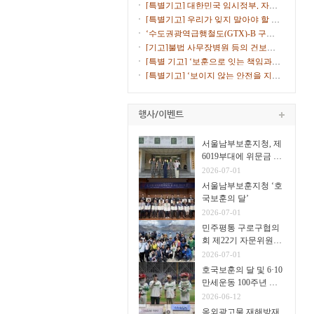
고 10% ...
[특별기고] 대한민국 임시정부, 자주
독립의 ...
[특별기고] 우리가 잊지 말아야 할 서
해수호...
‘수도권광역급행철도(GTX)-B 구로
노선 환기...
[기고]불법 사무장병원 등의 건보재
정 침해에...
[특별 기고] ‘보훈으로 잇는 책임과
통합의 ...
[특별기고] ‘보이지 않는 안전을 지키
는 안...
서울남부보훈지청, 제
6019부대에 위문금 전
달
2026-07-01
서울남부보훈지청 ‘호
국보훈의 달’
2026-07-01
민주평통 구로구협의
회 제22기 자문위원
31명
2026-07-01
호국보훈의 달 및 6·10
만세운동 100주년 고
척야구장서 시구·시타
2026-06-12
옥외광고물 재해방재