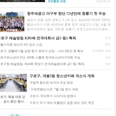
자치행정·의정
2026-08-05
성이 꾸준히 제기돼 왔다. 2025년 6월 서울시
신속통합기획 주택재개발 후보지로 선정된 데
이어 지난 7월 22일...
청주세광고 야구부 창단 72년만에 청룡기 첫 우승
결승서 전통 강호 경북고 6-2로 잡고 정상에전국대회 1982년
황금사자기 이후 44년만에 충북 청주 세광고가 12일 서울 목
동야구장에서 열린 제81회 청룡기 전국고교야구선수권대회
겸 주말리그 왕중왕전(조선일보·...
2026-07-14
로구 레슬링팀 KBS배 전국대회서 금1·동2 획득
수상
울시의원 당선자 4인 당선 소감
정치
로구, 생활폐기물 감량 평가 장려구 선정…시비 8천만 원 확보
자치행정·의정
로구유소년야구단, 제9회 스톰배 전국유소년야구대회 우승
수상
로구청 레슬링팀, 제44회 회장기 전국레슬링대회 금1·동2 획득
수상
구로구, 개봉3동 청소년카페 개소식 개최
구일역 철도변 녹지대 조성 완공
‘구로천왕도서관’ 7월 2일 정식 개관
구로구, 무단투기 사각지대 없앤다
로구, 폭염 대응 강
…공사 중단·행사
구로구 우기 대비 빗물받이 집중 정비·관리 추진
정 조정