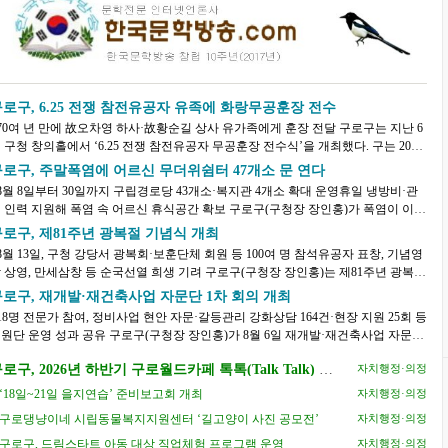
로구, 6.25 전쟁 참전유공자 유족에 화랑무공훈장 전수
70여 년 만에 故오차영 하사·故황순길 상사 유가족에게 훈장 전달 구로구는 지난 6
 구청 창의홀에서 ‘6.25 전쟁 참전유공자 무공훈장 전수식’을 개최했다. 구는 2019
 시작한 육군본부 주관 ‘6.25 전쟁 무공...
구로구, 주말폭염에 어르신 무더위쉼터 47개소 문 연다
8월 8일부터 30일까지 구립경로당 43개소·복지관 4개소 확대 운영휴일 냉방비·관
 인력 지원해 폭염 속 어르신 휴식공간 확보 구로구(구청장 장인홍)가 폭염이 이어
는 가운데 어르신들이 주말과 휴일에도 가까...
로구, 제81주년 광복절 기념식 개최
8월 13일, 구청 강당서 광복회·보훈단체 회원 등 100여 명 참석유공자 표창, 기념영
상영, 만세삼창 등 순국선열 희생 기려 구로구(구청장 장인홍)는 제81주년 광복절
 맞아 오는 8월 13일(목) 오전 10시 30분 ...
구로구, 재개발·재건축사업 자문단 1차 회의 개최
18명 전문가 참여, 정비사업 현안 자문·갈등관리 강화상담 164건·현장 지원 25회 등
운영 성과 공유 구로구(구청장 장인홍)가 8월 6일 재개발·재건축사업 자문단
차 회의를 열고 정비사업 현안에 대한 ...
로구, 2026년 하반기 구로월드카페 톡톡(Talk Talk) 수
자치행정·의정
강생 모집
‘18일~21일 을지연습’ 준비보고회 개최
자치행정·의정
구로댕냥이네 시립동물복지지원센터 ‘길고양이 사진 공모전’
자치행정·의정
구로구, 드림스타트 아동 대상 직업체험 프로그램 운영
자치행정·의정