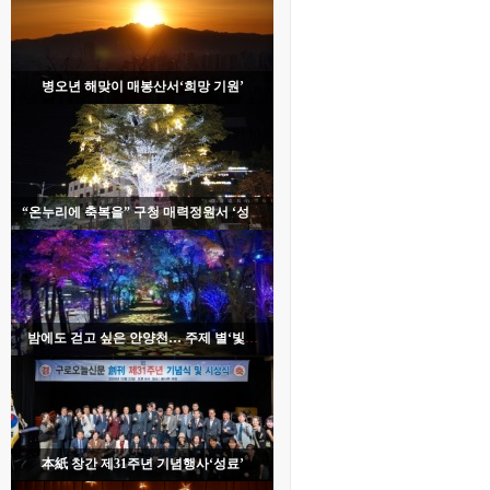
병오년 해맞이 매봉산서‘희망 기원’
“온누리에 축복을” 구청 매력정원서 ‘성탄
트리 점등’
밤에도 걷고 싶은 안양천… 주제 별‘빛의
산책길’조성
本紙 창간 제31주년 기념행사‘성료’