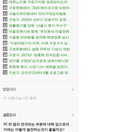
개최
39
대한노인회 구로구지회‘경로당지도자 역
량강화 워크숍’개최
40
구로문화재단, '2026 메이크구로 아트마
켓' 참가자 모집
41
서울지역아동센터 자치구대표자협회 창
립총회 개최
42
구로구, 2026년 상반기 모범구민 표창 수
여
43
생활폐기물 감량 ‘서울시 평가 우수구’ 선
정
44
마을정원사와 함께 ‘우리동네 마을정원’
식재 행사 개최
45
가을철 반려동물 광견병 예방접종 실시
46
“구로차량기지 이전, 이젠 구로구가 답해
야 할 때”
47
구로문화재단, 설립 19주년 기념식 개최
48
구로구, 2025년 ‘맞춤형 전자입찰 서비스
실무교육’ 14일 개최
49
장인홍 구청장‘남구로역 새벽인력시장’찾
아
50
최형묵 목사, 시집‘나는 생명을 보았다-기
다림의 시간들-’출간
51
구로구, 모자건강센터 8월 프로그램 참여
자 모집
서울오늘신문 출범
PC와 앱의 연개되는 부분에 대해 앞으로의
미래는 어떻게 발전하는것이 좋을까요?