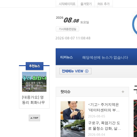
티커뉴스
해당섹션에 뉴스가 없습니다
[대중가요] 영
동리 회화나무
<기고> 주거지역은
‘데이터센터의 부
지’가 아니다
2026-08-05
구로구, 폭염기간 도
로 물청소 강화, 살수
차7대 투입 무더위 식
2026-08-04