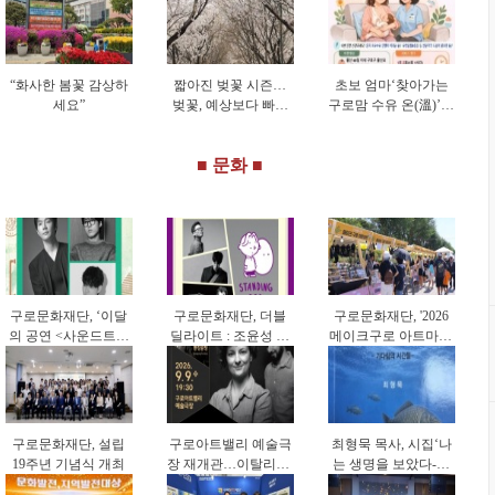
“화사한 봄꽃 감상하
짧아진 벚꽃 시즌…
초보 엄마‘찾아가는
세요”
벚꽃, 예상보다 빠르
구로맘 수유 온(溫)’시
게 피고 일찍 졌다
행
■ 문화 ■
구로문화재단, ‘이달
구로문화재단, 더블
구로문화재단, '2026
의 공연 <사운드트립
딜라이트 : 조윤성 트
메이크구로 아트마켓'
>’ 9월 공연 개최
리오 & 스탠딩 에그
참가자 모집
개최
구로문화재단, 설립
구로아트밸리 예술극
최형묵 목사, 시집‘나
19주년 기념식 개최
장 재개관…이탈리아·
는 생명을 보았다-기
한국 협연 '별들의 투
다림의 시간들-’출간