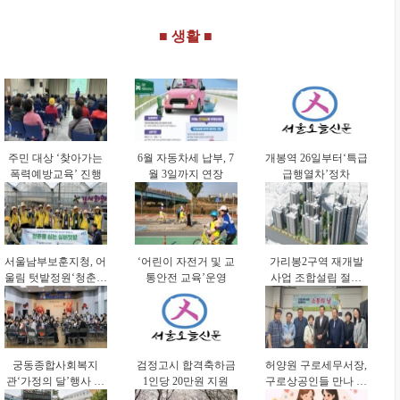
연속 선정
■ 생활 ■
주민 대상 ‘찾아가는
6월 자동차세 납부, 7
개봉역 26일부터‘특급
폭력예방교육’ 진행
월 3일까지 연장
급행열차’정차
서울남부보훈지청, 어
‘어린이 자전거 및 교
가리봉2구역 재개발
울림 텃밭정원‘청춘을
통안전 교육’운영
사업 조합설립 절차
심는 실버 텃밭’진행
본격화
궁동종합사회복지
검정고시 합격축하금
허양원 구로세무서장,
관‘가정의 달’행사 진
1인당 20만원 지원
구로상공인들 만나 애
행
로∙건의사항 청취