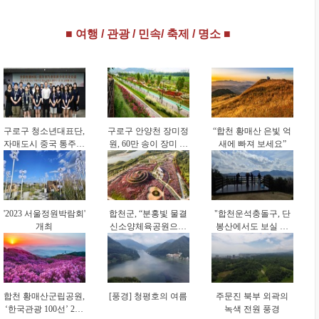
‘체육시설 안전경영
영(CCM) 신규 인증
‘물필터 공기세척 기
인증(KSPO 45001)’
획득 성과
술’ 도입 위한 업무협
■ 여행 / 관광 / 민속/ 축제 / 명소 ■
획득
약 체결
구로구 청소년대표단,
구로구 안양천 장미정
“합천 황매산 은빛 억
자매도시 중국 통주구
원, 60만 송이 장미 만
새에 빠져 보세요”
방문…4박 5일 교류
개 ‘절정’
활동
'2023 서울정원박람회'
합천군, “분홍빛 물결
"합천운석충돌구, 단
개최
신소양체육공원으로
봉산에서도 보실 수
오세요"
있습니다"
합천 황매산군립공원,
[풍경] 청평호의 여름
주문진 북부 외곽의
‘한국관광 100선’ 2회
녹색 전원 풍경