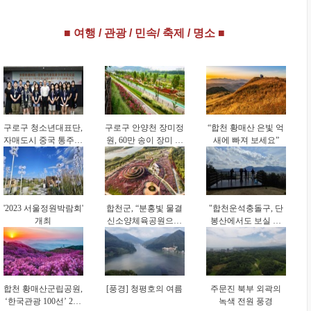
‘체육시설 안전경영
영(CCM) 신규 인증
‘물필터 공기세척 기
인증(KSPO 45001)’
획득 성과
술’ 도입 위한 업무협
■ 여행 / 관광 / 민속/ 축제 / 명소 ■
획득
약 체결
구로구 청소년대표단,
구로구 안양천 장미정
“합천 황매산 은빛 억
자매도시 중국 통주구
원, 60만 송이 장미 만
새에 빠져 보세요”
방문…4박 5일 교류
개 ‘절정’
활동
'2023 서울정원박람회'
합천군, “분홍빛 물결
"합천운석충돌구, 단
개최
신소양체육공원으로
봉산에서도 보실 수
오세요"
있습니다"
합천 황매산군립공원,
[풍경] 청평호의 여름
주문진 북부 외곽의
‘한국관광 100선’ 2회
녹색 전원 풍경