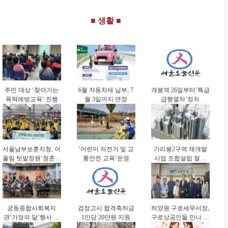
연속 선정
■ 생활 ■
주민 대상 ‘찾아가는
6월 자동차세 납부, 7
개봉역 26일부터‘특급
폭력예방교육’ 진행
월 3일까지 연장
급행열차’정차
서울남부보훈지청, 어
‘어린이 자전거 및 교
가리봉2구역 재개발
울림 텃밭정원‘청춘을
통안전 교육’운영
사업 조합설립 절차
심는 실버 텃밭’진행
본격화
궁동종합사회복지
검정고시 합격축하금
허양원 구로세무서장,
관‘가정의 달’행사 진
1인당 20만원 지원
구로상공인들 만나 애
행
로∙건의사항 청취