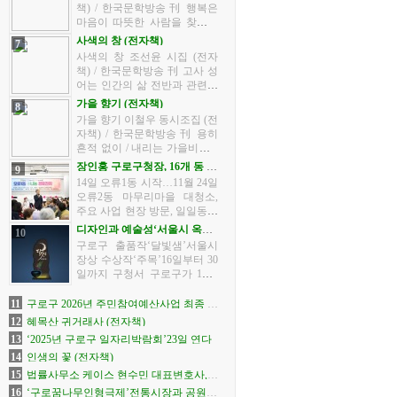
산다 ‘외출의 재발견’>을 추진
책) / 한국문학방송 刊 행복은
한다.이 사업은 공공의 적...
마음이 따뜻한 사람을 찾아간
다고 합니다. 마음 정원에 피어
사색의 창 (전자책)
7
있는 꽃들을 보며 곱다 예쁘다!
사색의 창 조선윤 시집 (전자
저절로 나오는 말, 자연에서 같
책) / 한국문학방송 刊 고사 성
이 살기를 배우며 사색하며 ...
어는 인간의 삶 전반과 관련된
상황, 혹은 인간의 심리 상태
가을 향기 (전자책)
8
등을 옛 선인들의 사건에서 교
가을 향기 이철우 동시조집 (전
훈을 얻어 한자로 표현한 것이
자책) / 한국문학방송 刊 용히
라고 할 수 있습니다. 고사 성...
흔적 없이 / 내리는 가을비에 //
그 누가 물감들을 / 풀어서 놓
장인홍 구로구청장, 16개 동 순
9
았는지 // 온 산이 / 색동옷으로
회 방문 나서
14일 오류1동 시작…11월 24일
/ 갈아입고 있었다― <서시> -
오류2동 마무리마을 대청소,
차 례 - 서...
주요 사업 현장 방문, 일일동장
등 구로구가 지난 10월 14일 오
디자인과 예술성‘서울시 옥외
10
류1동을 시작으로 ‘2025년 하
광고 수상작’전시
구로구 출품작‘달빛샘’서울시
반기 구청장 동 방문’ 일정에
장상 수상작‘주목’16일부터 30
나섰다.구청장 동 방문은 구
일까지 구청서 구로구가 10월
민...
16일부터 30일까지 구청에서
‘2025년 서울시 옥외광고대상
11
구로구 2026년 주민참여예산사업 최종 선
공모전’ 수상작 전시회를 연다.
정
12
혜목산 귀거래사 (전자책)
이번 전시회는 서울시와 (사)...
13
‘2025년 구로구 일자리박람회’23일 연다
14
인생의 꽃 (전자책)
15
법률사무소 케이스 현수민 대표변호사,
(재)구로구장학회에 장학금 전달
16
‘구로꿈나무인형극제’전통시장과 공원으