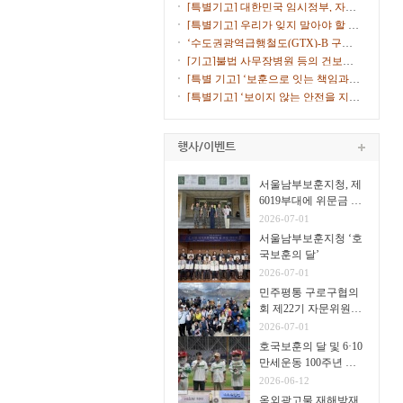
고 10% ...
[특별기고] 대한민국 임시정부, 자주
독립의 ...
[특별기고] 우리가 잊지 말아야 할 서
해수호...
‘수도권광역급행철도(GTX)-B 구로
노선 환기...
[기고]불법 사무장병원 등의 건보재
정 침해에...
[특별 기고] ‘보훈으로 잇는 책임과
통합의 ...
[특별기고] ‘보이지 않는 안전을 지키
는 안...
서울남부보훈지청, 제
6019부대에 위문금 전
달
2026-07-01
서울남부보훈지청 ‘호
국보훈의 달’
2026-07-01
민주평통 구로구협의
회 제22기 자문위원
31명
2026-07-01
호국보훈의 달 및 6·10
만세운동 100주년 고
척야구장서 시구·시타
2026-06-12
옥외광고물 재해방재