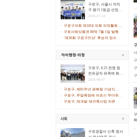
힌다
구로구, 서울시 자치
구 평가 1등급 선정…
2026년 지자체 합동평
2026-07-14
가
구로구의회 제10대 의회 의정활동 시
작
구로사랑상품권 80억 7월 1일 발행
‘제36회 구로구민상’ 후보자 접수 시
작
구
서
구
구로구, 6.25 전쟁 참
구
전유공자 유족에 화랑
구
무공훈장 전수
2026-08-07
구로구, 제81주년 광복절 기념식 개
최
구로구, 주말폭염에 어르신 무더위쉼
터 47개소 문 연다
구로구, 재개발·재건축사업 자문단 1
차 회의 개최
구
화
일
구로경찰서 신축 청사