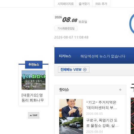
티커뉴스
해당섹션에 뉴스가 없습니다
[대중가요] 영
동리 회화나무
<기고> 주거지역은
‘데이터센터의 부
지’가 아니다
2026-08-05
구로구, 폭염기간 도
로 물청소 강화, 살수
차7대 투입 무더위 식
2026-08-04