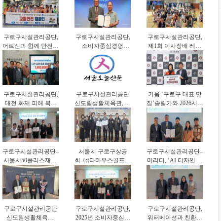
대응력 강화
결(
구로구시설관리공단,
구로구시설관리공단,
구로구시설관리공단,
어르신과 함께 안전한
소비자중심경영
제1회 이사장배 레이
보행문화 확산
(CCM) 선포… 고객
저사격대회 개최
중심 서비스 혁신 나
선다
구로구시설관리공단,
구로구시설관리공단
키움 ‘구로구 대표 맛
대전 화재 피해 복구
신도림생활체육관, 어
집’송림가와 2026시즌
지원 성금 전달
르신 건강체조교실 운
파트너십 체결
영
구로구시설관리공단–
서울시 구로구상공
구로구시설관리공단–
서울시50플러스재단,
회–㈜타미우스골프앤
미리디, ‘AI 디자인 기
중장년 일자리 창출
빌리지‘업무협약’체
반 공공디지털 전환’
업무협약
결
업무협약 체결
구로구시설관리공단
구로구시설관리공단,
구로구시설관리공단,
신도림생활체육관,
2025년 소비자중심경
워터베이션과 친환경