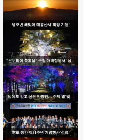
병오년 해맞이 매봉산서‘희망 기원’
“온누리에 축복을” 구청 매력정원서 ‘성탄
트리 점등’
밤에도 걷고 싶은 안양천… 주제 별‘빛의
산책길’조성
本紙 창간 제31주년 기념행사‘성료’