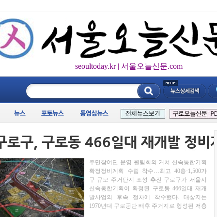
seoultoday.kr | 서울오늘신문.com
____________
주민참여단 운영·원팀회의 거쳐 신속통합기획
확정정비계획 수립 착수…최고 40층·1,500가
구 규모 주거단지 조성 추진 구로구가 서울시
신속통합기획이 확정된 구로동 466일대 재개
발사업의 후속 절차에 착수했다. 대상지는
1970년대 구로공단 배후 주거지로 형성된 저층
주택 밀집지역으로, 노후 주거환경 개선 필요