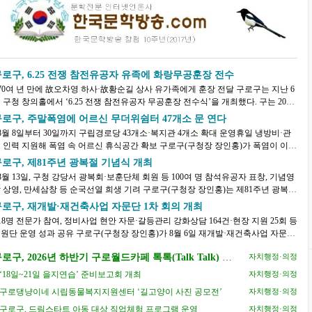
로구, 6.25 전쟁 참전유공자 유족에 화랑무공훈장 전수
70여 년 만에 故오차영 하사·故황순길 상사 유가족에게 훈장 전달 구로구는 지난 6
 구청 창의홀에서 ‘6.25 전쟁 참전유공자 무공훈장 전수식’을 개최했다. 구는 2019
 시작한 육군본부 주관 ‘6.25 전쟁 무공...
구로구, 주말폭염에 어르신 무더위쉼터 47개소 문 연다
8월 8일부터 30일까지 구립경로당 43개소·복지관 4개소 확대 운영휴일 냉방비·관
 인력 지원해 폭염 속 어르신 휴식공간 확보 구로구(구청장 장인홍)가 폭염이 이어
는 가운데 어르신들이 주말과 휴일에도 가까...
로구, 제81주년 광복절 기념식 개최
8월 13일, 구청 강당서 광복회·보훈단체 회원 등 100여 명 참석유공자 표창, 기념영
상영, 만세삼창 등 순국선열 희생 기려 구로구(구청장 장인홍)는 제81주년 광복절
 맞아 오는 8월 13일(목) 오전 10시 30분 ...
구로구, 재개발·재건축사업 자문단 1차 회의 개최
18명 전문가 참여, 정비사업 현안 자문·갈등관리 강화상담 164건·현장 지원 25회 등
운영 성과 공유 구로구(구청장 장인홍)가 8월 6일 재개발·재건축사업 자문단
차 회의를 열고 정비사업 현안에 대한 ...
로구, 2026년 하반기 구로월드카페 톡톡(Talk Talk) 수
자치행정·의정
강생 모집
‘18일~21일 을지연습’ 준비보고회 개최
자치행정·의정
구로댕냥이네 시립동물복지지원센터 ‘길고양이 사진 공모전’
자치행정·의정
구로구, 드림스타트 아동 대상 직업체험 프로그램 운영
자치행정·의정