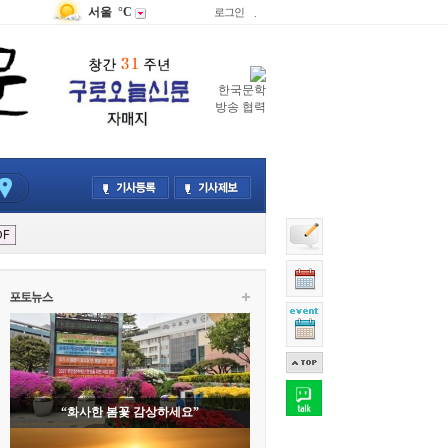
서울
°C
로그인
.
한국문학
방송 협력
“화사한 봄꽃 감상하세요”