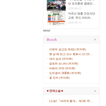
단 모의훈련·캠페인
실시
2026-06-12
어르신 맞춤 건강식단
교육 ‘푸드 리터러시
클래스’ 운영
2026-06-12
seoul
이병두 설교집 제4집 (전자책)
짬 날 때 읽고 쓰는 짬동시 (2) (전자
책)
새의 습성 (전자책)
알로하 쏘나타 (전자책)
바람의 언덕 (전자책)
도린곁의 淸香歌 (전자책)
꽃 잔치 (전자책)
■ 연재소설 ■
[소설] 『파란색 물개』 제1화 '한복
입은 女子' (제8회) / 김산