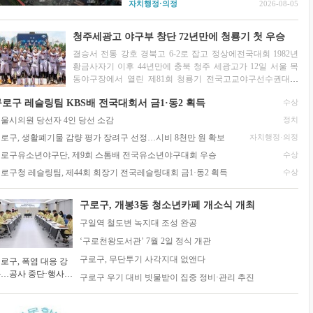
자치행정·의정
2026-08-05
성이 꾸준히 제기돼 왔다. 2025년 6월 서울시
신속통합기획 주택재개발 후보지로 선정된 데
이어 지난 7월 22일...
청주세광고 야구부 창단 72년만에 청룡기 첫 우승
결승서 전통 강호 경북고 6-2로 잡고 정상에전국대회 1982년
황금사자기 이후 44년만에 충북 청주 세광고가 12일 서울 목
동야구장에서 열린 제81회 청룡기 전국고교야구선수권대회
겸 주말리그 왕중왕전(조선일보·...
2026-07-14
로구 레슬링팀 KBS배 전국대회서 금1·동2 획득
수상
울시의원 당선자 4인 당선 소감
정치
로구, 생활폐기물 감량 평가 장려구 선정…시비 8천만 원 확보
자치행정·의정
로구유소년야구단, 제9회 스톰배 전국유소년야구대회 우승
수상
로구청 레슬링팀, 제44회 회장기 전국레슬링대회 금1·동2 획득
수상
구로구, 개봉3동 청소년카페 개소식 개최
구일역 철도변 녹지대 조성 완공
‘구로천왕도서관’ 7월 2일 정식 개관
구로구, 무단투기 사각지대 없앤다
로구, 폭염 대응 강
…공사 중단·행사
구로구 우기 대비 빗물받이 집중 정비·관리 추진
정 조정