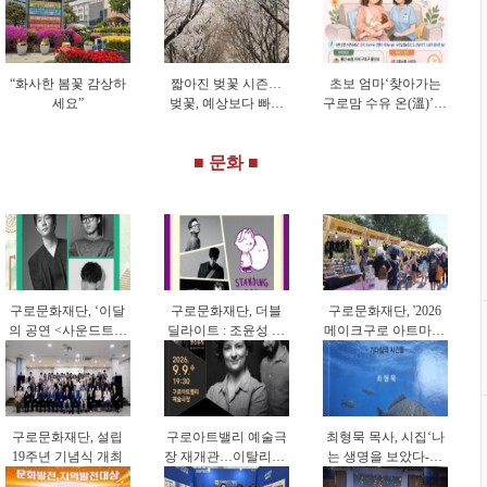
“화사한 봄꽃 감상하
짧아진 벚꽃 시즌…
초보 엄마‘찾아가는
세요”
벚꽃, 예상보다 빠르
구로맘 수유 온(溫)’시
게 피고 일찍 졌다
행
■ 문화 ■
구로문화재단, ‘이달
구로문화재단, 더블
구로문화재단, '2026
의 공연 <사운드트립
딜라이트 : 조윤성 트
메이크구로 아트마켓'
>’ 9월 공연 개최
리오 & 스탠딩 에그
참가자 모집
개최
구로문화재단, 설립
구로아트밸리 예술극
최형묵 목사, 시집‘나
19주년 기념식 개최
장 재개관…이탈리아·
는 생명을 보았다-기
한국 협연 '별들의 투
다림의 시간들-’출간