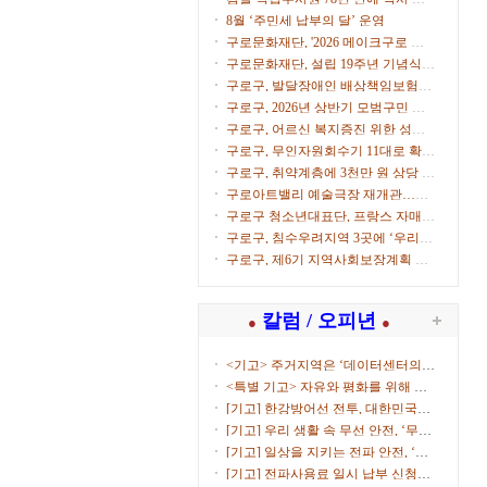
으로
8월 ‘주민세 납부의 달’ 운영
구로문화재단, '2026 메이크구로 아
트마켓' 참가자 모집
구로문화재단, 설립 19주년 기념식
개최
구로구, 발달장애인 배상책임보험으
로 생활 속 사고 보상
구로구, 2026년 상반기 모범구민 표
창 수여
구로구, 어르신 복지증진 위한 성금
500만원 전달
구로구, 무인자원회수기 11대로 확대
운영
구로구, 취약계층에 3천만 원 상당 후
원물품 전달
구로아트밸리 예술극장 재개관…이
탈리아·한국 협연 '별들의 투란도트'
구로구 청소년대표단, 프랑스 자매도
시서 문화교류
구로구, 침수우려지역 3곳에 ‘우리동
네 수방거점’ 운영
구로구, 제6기 지역사회보장계획 수
립 본격화
칼럼 / 오피년
●
●
<기고> 주거지역은 ‘데이터센터의
부...
<특별 기고> 자유와 평화를 위해 함
께...
[기고] 한강방어선 전투, 대한민국을
지켜낸 ...
[기고] 우리 생활 속 무선 안전, ‘무선
국 허...
[기고] 일상을 지키는 전파 안전, ‘적
합성평...
[기고] 전파사용료 일시 납부 신청하