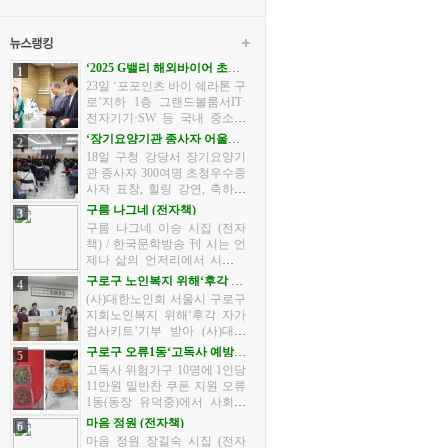
‘2025 G밸리 해외바이어 초청
1
수출상담회’개최
23일 ‘포포인츠 바이 쉐라톤 구
로’지하 1층 그랜드볼룸서IT·
전자기기·SW 등 국내 중소기
업 63개사, 해외 바이어 30개사
‘장기요양기관 종사자 어울림
2
참가 구로구가 23일 서울경제
한마당’개최
18일 구청 강당서 장기요양기
진흥원·금천구·한국산업단지
관 종사자 300여명 초청우수종
공단과 함께 ‘2025 G밸리 해
사자 표창, 힐링 강연, 축하공
외...
연 등 행사 다채 구로구가 10월
구름 나그네 (전자책)
3
18일 오후 2시 30분부터 구청 5
구름 나그네 이승 시집 (전자
층 강당에서 관내 장기요양기
책) / 한국문학방송 刊 시는 언
관 종사자 어울림 한마당 행사
제나 삶의 언저리에서 시작되
를 ...
었습니다. 찻잔을 비우며 마주
구로구 노인복지 위해‘후각 자
4
한 조용한 아침, 노을이 깃든
가검사키트’기부 받아
(사)대한노인회 서울시 구로구
저녁 마당에서 들려오는 바람
지회노인복지 위해‘후각 자가
소리, 그리고 아내와 나눈 한마
검사키트’기부 받아 (사)대한
디...
노인회 서울시 구로구지회(지
구로구 오류1동‘고독사 예방사
5
회장 함태호)는 어르신들의 건
업’추진
고독사 위험가구 10명에 1인당
강한 노후를 응원하기 위해 국
11만원 밑반찬 쿠폰 지원 오류
내 후각의료분야 전문기업 ㈜
1동(동장 유덕중)에서 사회적
아로마...
고립에 따른 고독사를 예방하
마음 정원 (전자책)
6
기 위해 특별한 사업<나 혼자
마음 정원 장길숙 시집 (전자