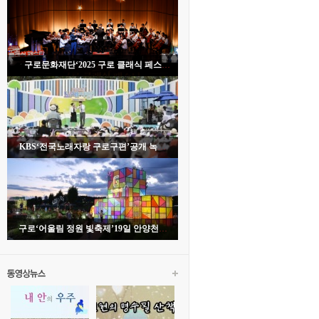
구로문화재단‘2025 구로 클래식 페스
타’개막식 성료
KBS‘전국노래자랑 구로구편’공개 녹화
성황리 열려
구로‘어울림 정원 빛축제’19일 안양천서
개막