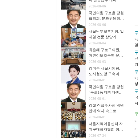
서 정상업무 개시
2026-08-06
국민의힘 구로을 당원
협의회, 분과위원장∙
협의회장 임명
2026-08-06
서울남부보훈지청, 일
구
대일 전문 상담가 ‘보
>
훈매니저’ 운영
2026-08-04
일
최은혜 구로구의원,
년
어린이보호구역 운영
>
개선 주민 간담회 개
2026-08-03
리
최
김미주 서울시의원,
지
구
도시철도망 구축계획
>
시민공청회 참석
2026-08-01
상 
국민의힘 구로을 당협
을
“구로1동 데이터센터
>
추진 중단을”
2026-08-01
지원단 
검찰 직접수사권 78년
1
만에 역사 속으로
구
2026-08-01
>
서울지역아동센터 자
>
치구대표자협회 창립
총회 개최
2026-07-24
>