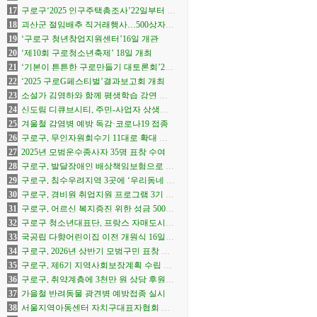
로 확장 개막
17
구로구‘2025 인구주택총조사’22일부터 실
시
18
괴산군 절임배추 직거래행사…500상자
선착순
19
‘구로구 청년창업지원센터’16일 개관
20
‘제10회 구로청소년축제’ 18일 개최
21
‘기본이 튼튼한 구로만들기 대토론회’22
일 개최
22
‘2025 구로G페스티벌’결과보고회 개최
23
소설가 김영하와 함께 평생학습 강연 연
다
24
신도림 디큐브시티, 주민-사업자 상생안
합의
25
겨울철 감염병 예방 독감·코로나19 접종
26
구로구, 무인자원회수기 11대로 확대 운
영
27
2025년 모범운수종사자 35명 표창 수여
28
구로구, 발달장애인 배상책임보험으로 생
활 속 사고 보상
29
구로구, 침수우려지역 3곳에 ‘우리동네 수
방거점’ 운영
30
구로구, 경비원 취업지원 프로그램 3기 참
여자 모집
31
구로구, 어르신 복지증진 위한 성금 500만
원 전달
32
구로구 청소년대표단, 프랑스 자매도시서
문화교류
33
국공립 다향어린이집 이전 개원식 16일
개최
34
구로구, 2026년 상반기 모범구민 표창 수
여
35
구로구, 제6기 지역사회보장계획 수립 본
격화
36
구로구, 취약계층에 3천만 원 상당 후원물
품 전달
37
가을철 반려동물 광견병 예방접종 실시
38
서울지역아동센터 자치구대표자협회 창