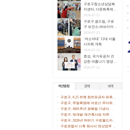
구로구청소년상담복
>
지센터, 다문화축제서
>
생명존중 아웃리치 운
2026-07-23
영
>
구로구 꿈드림, 구로
구 보건소-㈜브이아이
>
펫 연계
2026-07-23
‘여소야대’ 12대 서울
시의회 개회
2026-07-23
효성, 국가유공자 건
강한 여름나기 영양식
지원
2026-07-22
구로구, 6.25 전쟁 참전유공자 유족에
화랑무공훈장 전수
구로구, 주말폭염에 어르신 무더위쉼
터 47개소 문 연다
구로구, 제81주년 광복절 기념식 개
최
구로구, 재개발·재건축사업 자문단 1
차 회의 개최
구로구, 2026년 하반기 구로월드카페
톡톡(Talk Talk) 수강생 모집
구로경찰서 신축 청사서 정상업무 개