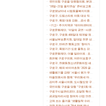
시
국민의힘 구로을 당원협의회, 분과위
원장∙협의회장 임명
‘18일~21일 을지연습’ 준비보고회 개
최
구로댕냥이네 시립동물복지지원센
터 ‘길고양이 사진 공모전’
구로구, 드림스타트 아동 대상 직업
체험 프로그램 운영
구로구, 폭염 대응 강화…공사 중단·
행사 일정 조정
<기고> 주거지역은 ‘데이터센터의
부지’가 아니다
구로문화재단, ‘이달의 공연 <사운드
트립>’ 9월 공연 개최
구로구, 구로동 466일대 재개발 정비
계획 수립 본격 착수
서울남부보훈지청, 일대일 전문 상담
가 ‘보훈매니저’ 운영
구로구, 반려견 행동교정 `찾아가는
펫마스터` 참가자 모집
구로구, 폭염기간 도로 물청소 강화,
살수차7대 투입 무더위 식힌다
구로문화재단, 더블 딜라이트 : 조윤
성 트리오 & 스탠딩 에그 개최
최은혜 구로구의원, 어린이보호구역
운영 개선 주민 간담회 개최
구로구, 천왕동청소년문화의집 새단
장…오픈파티·청소년 축제
구로구, 해외 바이어초청 ‘2026 글로
벌 비즈니스 상담회’ 참가기업 모집
생활폐기물 감량 ‘서울시 평가 우수
구’ 선정
마을정원사와 함께 ‘우리동네 마을
정원’ 식재 행사 개최
김미주 서울시의원, 도시철도망 구축
계획 시민공청회 참석
국민의힘 구로을 당협 “구로1동 데이
터센터 추진 중단을”
구로구시설관리공단, 조달청 혁신제
품 도입으로 공영주차장 화재 대응력
공공일자리사업 참여자 산업 안전·
강화
보건 교육 실시
고쳐 쓰는 즐거움 ‘생활밀착 수리교
육’ 운영
검찰 직접수사권 78년 만에 역사 속