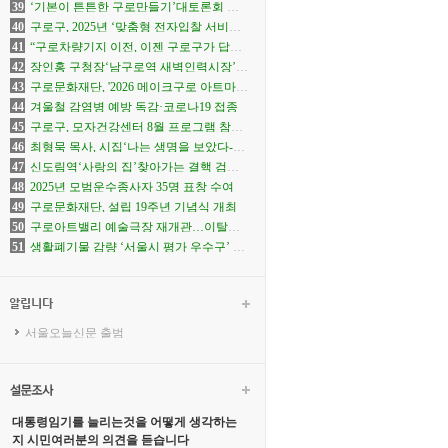
립총회 개최
39
‘기본이 튼튼한 구로만들기’대토론회 열
어
40
구로구, 2025년 ‘맞춤형 전자입찰 서비스
실무교육’ 14일 개최
41
“구로차량기지 이전, 이젠 구로구가 답해
야 할 때”
42
장인홍 구청장‘남구로역 새벽인력시장’찾
아
43
구로문화재단, '2026 메이크구로 아트마
켓' 참가자 모집
44
겨울철 감염병 예방 독감·코로나19 접종
45
구로구, 모자건강센터 8월 프로그램 참여
자 모집
46
최형묵 목사, 시집‘나는 생명을 보았다-기
다림의 시간들-’출간
47
신도림역‘사랑의 집’찾아가는 결핵 검진
진행
48
2025년 모범운수종사자 35명 표창 수여
49
구로문화재단, 설립 19주년 기념식 개최
50
구로아트밸리 예술극장 재개관…이탈리
아·한국 협연 '별들의 투란도트'
51
생활폐기물 감량 ‘서울시 평가 우수구’ 선
정
서울오늘신문 출범
대통령임기를 늘리는것을 어떻게 생각하는
지 시민여러분의 의견을 듣습니다