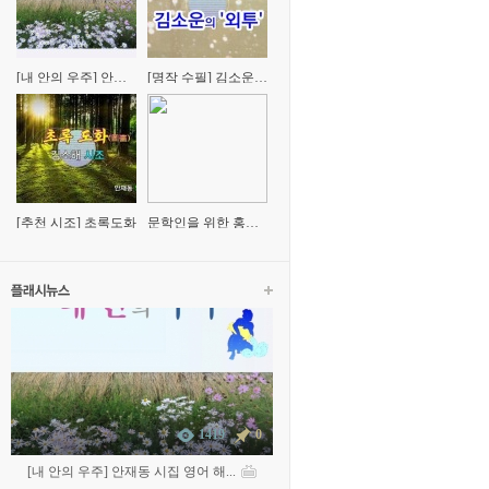
[내 안의 우주] 안재
[명작 수필] 김소운의
동 시집 영어 해설(평
'외투'
론)
[추천 시조] 초록도화
문학인을 위한 홍문
표 교수의 '시창작' 특
강
1419
0
[내 안의 우주] 안재동 시집 영어 해...