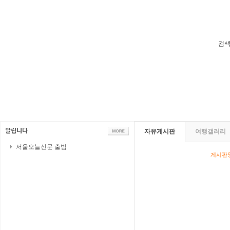
검색
자유게시판
여행갤러리
서울오늘신문 출범
게시판영