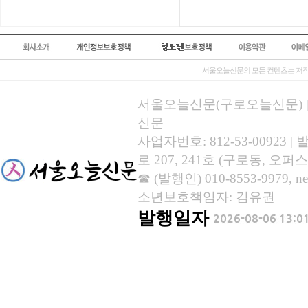
서울오늘신문의 모든 컨텐츠는 저작
서울오늘신문(구로오늘신문) | 등록
신문
사업자번호: 812-53-00923
로 207, 241호 (구로동, 오퍼스
☎ (발행인) 010-8553-9979, new
소년보호책임자: 김유권
발행일자