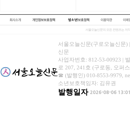
서울오늘신문의 모든 컨텐츠는 저작
서울오늘신문(구로오늘신문) | 등록
신문
사업자번호: 812-53-00923
로 207, 241호 (구로동, 오퍼스
☎ (발행인) 010-8553-9979, new
소년보호책임자: 김유권
발행일자