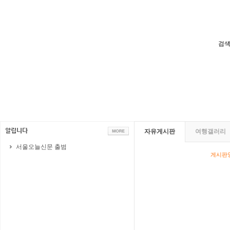
검색
자유게시판
여행갤러리
서울오늘신문 출범
게시판영