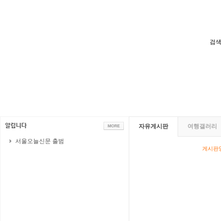
검색
자유게시판
여행갤러리
서울오늘신문 출범
게시판영