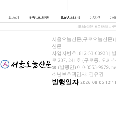
서울오늘신문의 모든 컨텐츠는 저작
서울오늘신문(구로오늘신문) | 등록
신문
사업자번호: 812-53-00923
로 207, 241호 (구로동, 오퍼스
☎ (발행인) 010-8553-9979, new
소년보호책임자: 김유권
발행일자