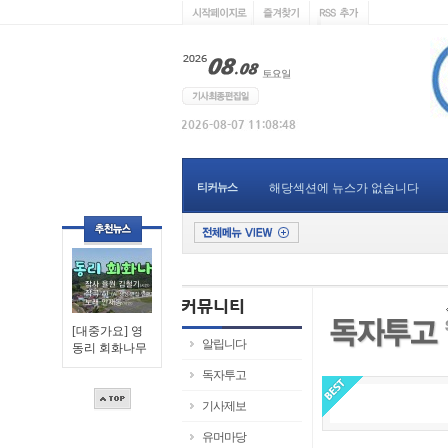
티커뉴스
해당섹션에 뉴스가 없습니다
[대중가요] 영
알립니다
동리 회화나무
독자투고
기사제보
유머마당