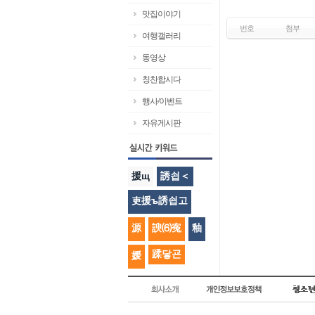
맛집이야기
번호
첨부
여행갤러리
동영상
칭찬합시다
행사/이벤트
자유게시판
援щ
誘쇱＜
吏援ъ誘쇱고
源
諛⑹寃
釉
蹂닿굔
媛