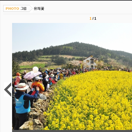
유채꽃
1
/
1