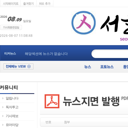
seo
____________
티커뉴스
해당섹션에 뉴스가 없습니다
알립니다
독자투고
기사제보
번호
첨부
유머마당