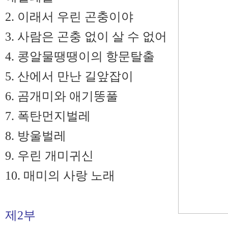
2. 이래서 우린 곤충이야
3. 사람은 곤충 없이 살 수 없어
4. 콩알물땡땡이의 항문탈출
5. 산에서 만난 길앞잡이
6. 곰개미와 애기똥풀
7. 폭탄먼지벌레
8. 방울벌레
9. 우린 개미귀신
10. 매미의 사랑 노래
제2부