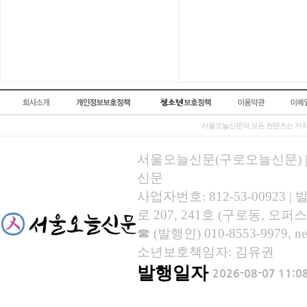
서울오늘신문의 모든 컨텐츠는 저작
서울오늘신문(구로오늘신문) | 등록
신문
사업자번호: 812-53-00923
로 207, 241호 (구로동, 오퍼스
☎ (발행인) 010-8553-9979, new
소년보호책임자: 김유권
발행일자