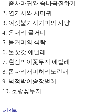
1. 좀사마귀와 숨바꼭질하기
2. 연가시와 사마귀
3. 여섯뿔가시거미의 사냥
4. 은대리 물거미
5. 물거미의 식탁
6. 물삿갓 애벌레
7. 흰점박이꽃무지 애벌레
8. 톱다리개미허리노린재
9. 넉점박이송장벌레
10. 호랑꽃무지
제3부