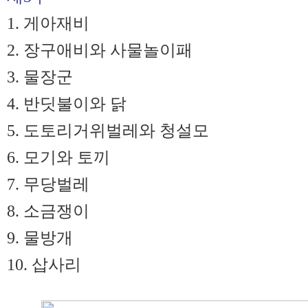
1. 게아재비
2. 장구애비와 사물놀이패
3. 물장군
4. 반딧불이와 닭
5. 도토리거위벌레와 청설모
6. 모기와 토끼
7. 무당벌레
8. 소금쟁이
9. 물방개
10. 삽사리