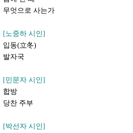
무엇으로 사는가
[노중하 시인]
입동(立冬)
발자국
[민문자 시인]
합방
당찬 주부
[박선자 시인]