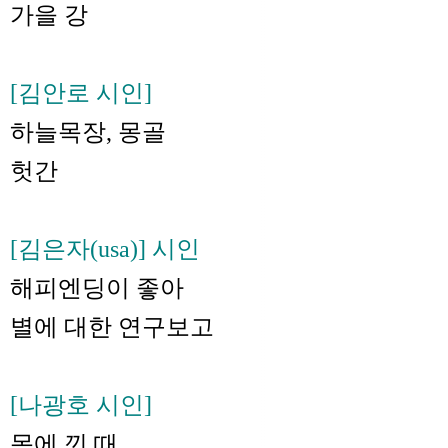
가을 강
[김안로 시인]
하늘목장, 몽골
헛간
[김은자(usa)] 시인
해피엔딩이 좋아
별에 대한 연구보고
[나광호 시인]
몸에 낀 때