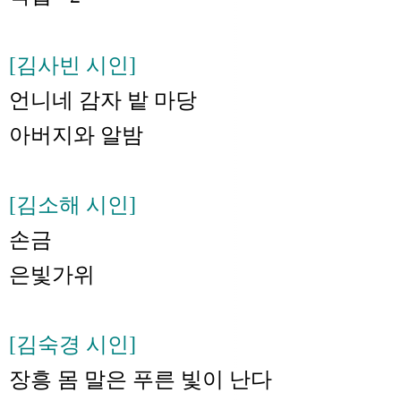
[김사빈 시인]
언니네 감자 밭 마당
아버지와 알밤
[김소해 시인]
손금
은빛가위
[김숙경 시인]
장흥 몸 말은 푸른 빛이 난다