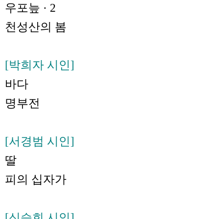
우포늪 · 2
천성산의 봄
[박희자 시인]
바다
명부전
[서경범 시인]
딸
피의 십자가
[신승희 시인]