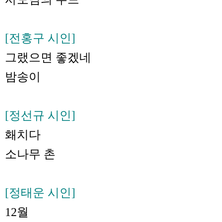
[전홍구 시인]
그랬으면 좋겠네
밤송이
[정선규 시인]
홰치다
소나무 촌
[정태운 시인]
12월