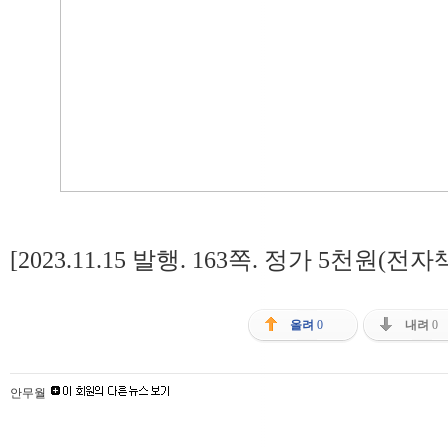
[2023.11.15 발행. 163쪽. 정가 5천원(전자
올려
0
내려
0
안무월