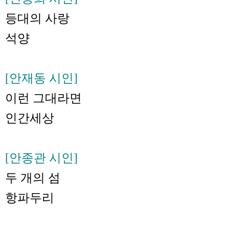
등대의 사랑
석양
[안재동 시인]
이런 그대라면
인간세상
[안종관 시인]
두 개의 섬
항파두리