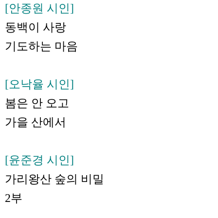
[안종원 시인]
동백이 사랑
기도하는 마음
[오낙율 시인]
봄은 안 오고
가을 산에서
[윤준경 시인]
가리왕산 숲의 비밀
2부