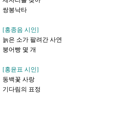
쌍봉낙타
[홍종음 시인]
늙은 소가 팔려간 사연
붕어빵 몇 개
[홍윤표 시인]
동백꽃 사랑
기다림의 표정