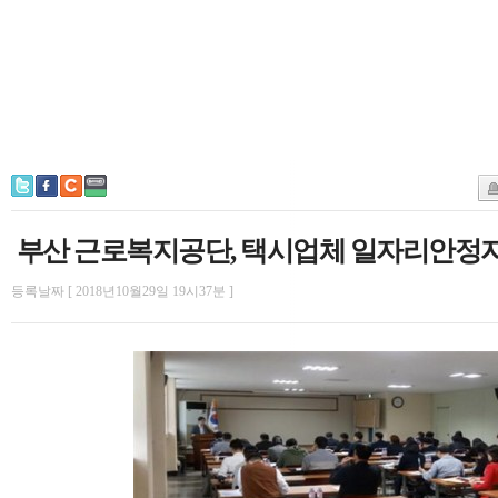
부산 근로복지공단, 택시업체 일자리안정
등록날짜 [ 2018년10월29일 19시37분 ]