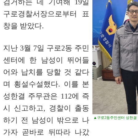
검거하는 데 기여해 19일
구로경찰서장으로부터 표
창을 받았다.
지난 3월 7일 구로2동 주민
센터에 한 남성이 뛰어들
어와 납치를 당할 것 같다
며 횡설수설했다. 이를 본
성한결 주무관은 112에 즉
시 신고하고, 경찰이 출동
▲구로2동주민센터 성한결
하기 전 남성이 밖으로 나
가자 곧바로 뒤따라 나갔