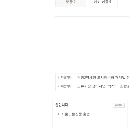
천왕3역세권 도시정비형 재개발 정
오류시장 정비사업 ‘착착’… 조합
서울오늘신문 출범