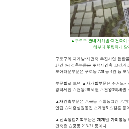
▲구로구 관내 재개발•재건축이 
해부터 뚜렷하게 달
구로구의 재개발•재건축 추진사업 현황을
27건 ◊재건축부문은 주택재건축 13건과 
모아타운부문은 구로동 728 등 4건 등 모두
부문별로 보면 ▲재개발부문은 주거도시정
왕역세권 △천왕2역세권 △천왕3역세권 
▲재건축부문은 △극동 △항동그린 △한
연립 △대흥성원동진 △개봉5 △길훈 등이
▲신속통합기획부문은 재개발 가리봉동 87-1
건축은 △궁동 213-21 등이다.