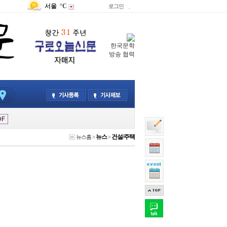
서울
°C
로그인
.
한국문학
방송 협력
뉴스
건설/주택
뉴스홈
>
>