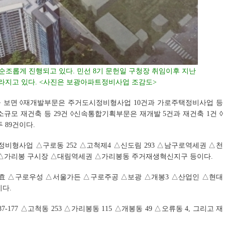
순조롭게 진행되고 있다. 민선 8기 문헌일 구청장 취임이후 지난
라지고 있다. <사진은 보광아파트정비사업 조감도>
 보면 ◊재개발부문은 주거도시정비형사업 10건과 가로주택정비사업 등
소규모 재건축 등 29건 ◊신속통합기획부문은 재개발 5건과 재건축 1건 ◊
 89건이다.
비형사업 △구로동 252 △고척제4 △신도림 293 △남구로역세권 △천
△가리봉 구시장 △대림역세권 △가리봉동 주거재생혁신지구 등이다.
효 △구로우성 △서울가든 △구로주공 △보광 △개봉3 △산업인 △현대
다.
77 △고척동 253 △가리봉동 115 △개봉동 49 △오류동 4, 그리고 재