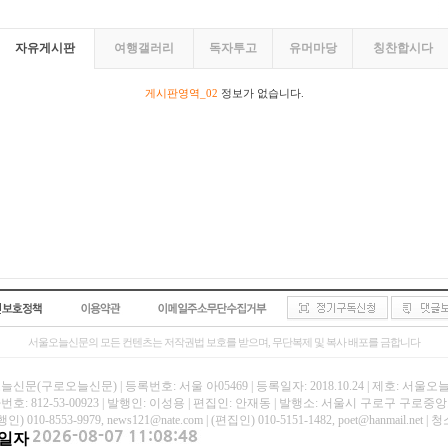
자유게시판
여행갤러리
독자투고
유머마당
칭찬합시다
게시판영역_02
정보가 없습니다.
서울오늘신문의 모든 컨텐츠는 저작권법 보호를 받으며, 무단복제 및 복사 배포를 금합니다
신문(구로오늘신문) | 등록번호: 서울 아05469 | 등록일자: 2018.10.24 | 제호: 서울
호: 812-53-00923 | 발행인: 이성용 | 편집인: 안재동 | 발행소: 서울시 구로구 구로중앙로
인) 010-8553-9979, news121@nate.com | (편집인) 010-5151-1482, poet@hanmail
일자