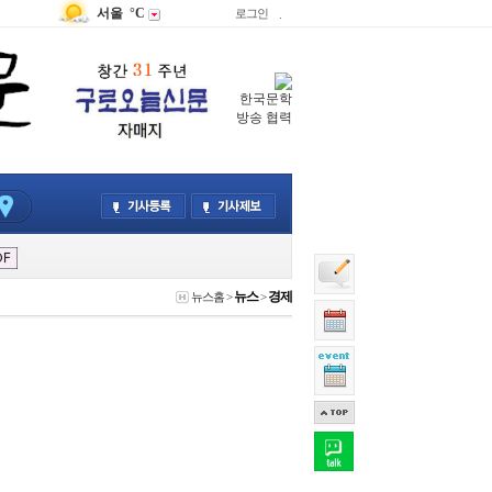
서울
°C
로그인
.
한국문학
방송 협력
뉴스
경제
뉴스홈
>
>