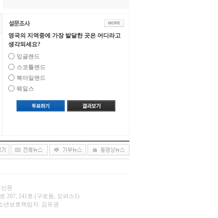
영국의 지역중에 가장 발달한 곳은 어디라고
생각되세요?
잉글랜드
스코틀랜드
북아일랜드
웨일스
오늘신문
 207, 241호 (구로동, 오퍼스1)
.net | 청소년보호책임자: 김유권