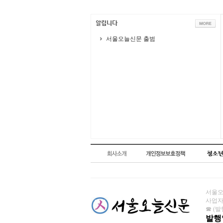
서울오늘신문 출범
서울오늘
사업자번
☎ (발행
발행