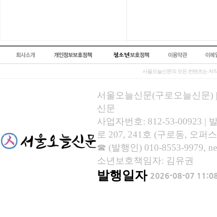
서울오늘신문의 모든 컨텐츠는 저작
서울오늘신문(구로오늘신문) | 등록
신문
사업자번호: 812-53-00923
로 207, 241호 (구로동, 오퍼스
☎ (발행인) 010-8553-9979, new
소년보호책임자: 김유권
발행일자