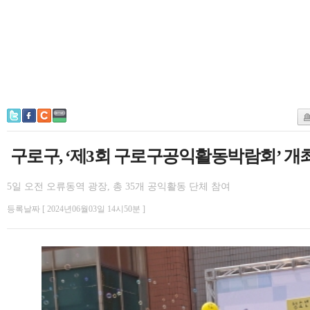
구로구, ‘제3회 구로구공익활동박람회’ 개
5일 오전 오류동역 광장, 총 35개 공익활동 단체 참여
등록날짜 [ 2024년06월03일 14시50분 ]