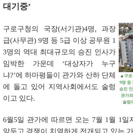
대기중’
구로구청의 국장(서기관)4명, 과장
급(사무관) 9명 등 5급 이상 공무원 1
3명의 역대 최대규모의 승진 인사가
임박한 가운데 ‘대상자가 누구
냐?’에 하마평들이 관가와 산하 단체
▲구로
9명 등
에 돌고 있어 지역사회에서도 술렁
승진 인
관가와
이고 있다.
술렁이
6월5일 관가에 따르면 오는 7월 1월 1
앞두고 경쟁이 치열하게 전개되고 있는 가운