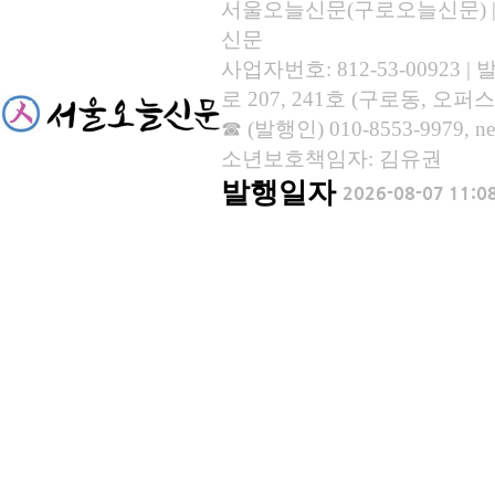
서울오늘신문(구로오늘신문) | 등록
신문
사업자번호: 812-53-00923
로 207, 241호 (구로동, 오퍼스
☎ (발행인) 010-8553-9979, new
소년보호책임자: 김유권
발행일자