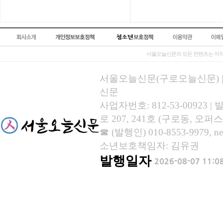
서울오늘신문의 모든 컨텐츠는 저작
서울오늘신문(구로오늘신문) | 등록
신문
사업자번호: 812-53-00923
로 207, 241호 (구로동, 오퍼스
☎ (발행인) 010-8553-9979, new
소년보호책임자: 김유권
발행일자