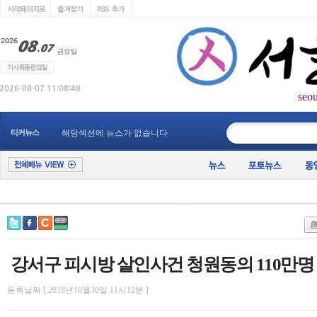
seo
____________
티커뉴스
해당섹션에 뉴스가 없습니다
강서구 피시방 살인사건 청원동의 110만명
등록날짜 [ 2018년10월30일 11시12분 ]