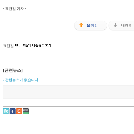
<표천길 기자>
올려
1
내려
0
표천길
[관련뉴스]
- 관련뉴스가 없습니다.