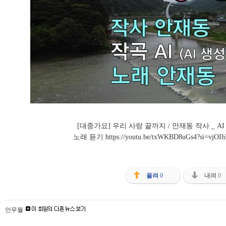
[대중가요] 우리 사랑 끝까지 / 안재동 작사 _ A
노래 듣기
https://youtu.be/txWKBD8uGs4?si=vjO
올려
0
내려
0
안무월