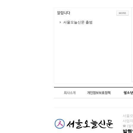
서울오늘신문 출범
서울오늘
사업자번
☎ (발행
발행