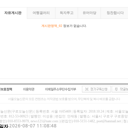
자유게시판
여행갤러리
독자투고
유머마당
칭찬합시다
게시판영역_02
정보가 없습니다.
서울오늘신문의 모든 컨텐츠는 저작권법 보호를 받으며, 무단복제 및 복사 배포를 금합니다
신문(구로오늘신문) | 등록번호: 서울 아05469 | 등록일자: 2018.10.24 | 제호: 서울
호: 812-53-00923 | 발행인: 이성용 | 편집인: 안재동 | 발행소: 서울시 구로구 구로중앙로
인) 010-8553-9979, news121@nate.com | (편집인) 010-5151-1482, poet@hanmail
일자