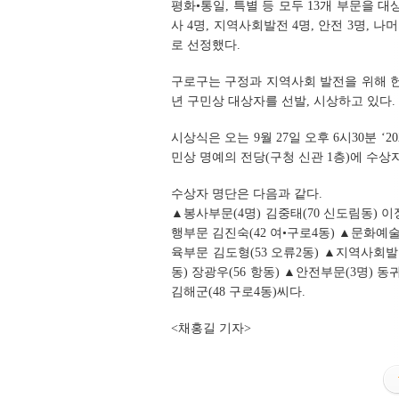
평화•통일, 특별 등 모두 13개 부문을 대
사 4명, 지역사회발전 4명, 안전 3명, 
로 선정했다.
구로구는 구정과 지역사회 발전을 위해 헌
년 구민상 대상자를 선발, 시상하고 있다.
시상식은 오는 9월 27일 오후 6시30분 
민상 명예의 전당(구청 신관 1층)에 수상
수상자 명단은 다음과 같다.
▲봉사부문(4명) 김중태(70 신도림동) 이정
행부문 김진숙(42 여•구로4동) ▲문화예술
육부문 김도형(53 오류2동) ▲지역사회발전부
동) 장광우(56 항동) ▲안전부문(3명) 동
김해군(48 구로4동)씨다.
<채홍길 기자>