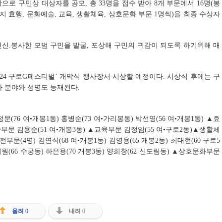
상으로 구민상 대상자를 공모, 총 33명을 접수 받아 8개 부문에서 16명(봉
나머지 효행, 문화예술, 교육, 생활체육, 상호문화 부문 1명씩)을 최종 수상자
신.봉사한 모범 구민을 발굴, 포상해 구민의 귀감이 되도록 하기위해 매
‘2024 구로G페스티벌’ 개막식 행사장서 시상할 예정이다. 시상식 후에는 구
자 분야와 성명도 등재된다.
문(76 여•개봉1동) 홍병순(73 여•가리봉동) 박선영(56 여•개봉1동) ▲효
부문 김용순(51 여•개봉3동) ▲교육부문 김정임(55 여•구로2동)▲생활체
문(4명) 김연식(68 여•개봉1동) 김영용(65 개봉2동) 최대현(60 구로5
귀원(66 수궁동) 하은용(70 개봉3동) 양희창(62 신도림동) ▲상호문화부문
올려
0
내려
0