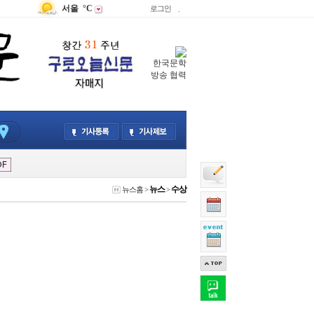
서울
°C
로그인
.
한국문학
방송 협력
뉴스
수상
뉴스홈
>
>