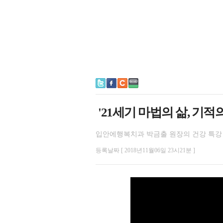
'21세기 마법의 삶, 기적
입안에행복치과 박금출 원장의 건강 특강
등록날짜 [ 2018년11월06일 23시21분 ]