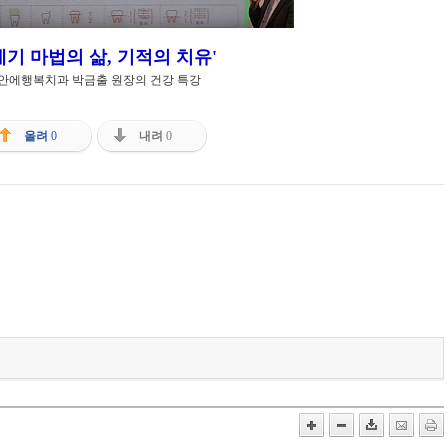
1세기 마법의 삶, 기적의 치유'
안에행복치과 박금출 원장의 건강 특강
올려
0
내려
0