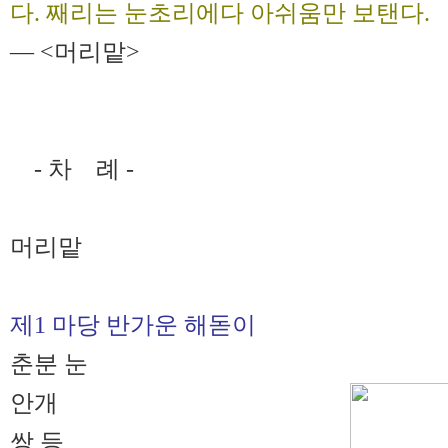
다. 째리는 눈초리에다 아쉬움만 보탠다.
― <머리맡>
- 차 례 -
머리맡
제1 마당 반가운 해돋이
춘분 눈
안개
쌍 등