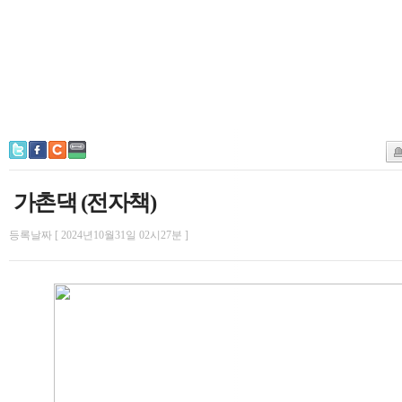
가촌댁 (전자책)
등록날짜 [ 2024년10월31일 02시27분 ]