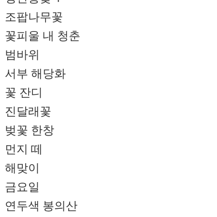
조팝나무꽃
꽃피울 내 청춘
범바위
서부 해당화
꽃 잔디
진달래꽃
벚꽃 한창
먼지 떼
해맞이
금요일
연두색 봉의산