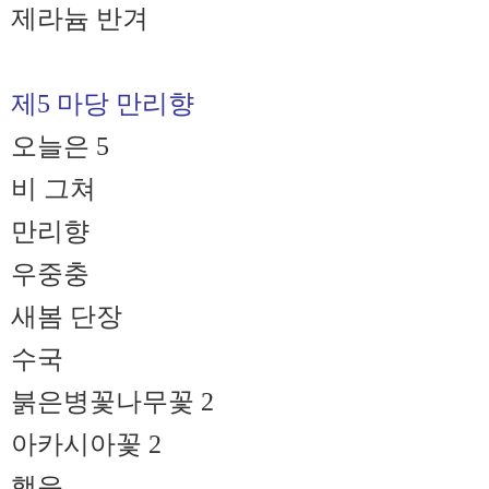
제라늄 반겨
제5 마당 만리향
오늘은 5
비 그쳐
만리향
우중충
새봄 단장
수국
붉은병꽃나무꽃 2
아카시아꽃 2
행운