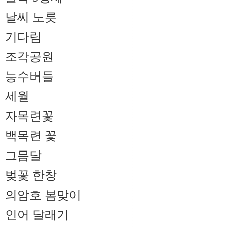
날씨 노릇
기다림
조각공원
능수버들
세월
자목련꽃
백목련 꽃
그믐달
벚꽃 한창
의암호 봄맞이
인어 달래기