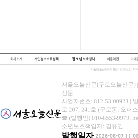
서울오늘신문의 모든 컨텐츠는 저작
서울오늘신문(구로오늘신문) | 등록
신문
사업자번호: 812-53-00923
로 207, 241호 (구로동, 오퍼스
☎ (발행인) 010-8553-9979, new
소년보호책임자: 김유권
발행일자