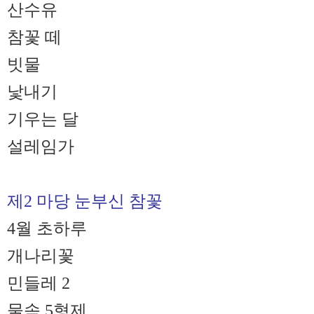
산수유
참꽃 떼
빗물
낯내기
기우는 달
설레임가
제2 마당 눈부신 참꽃
4월 초하루
개나리꽃
민들레 2
물속 5형제