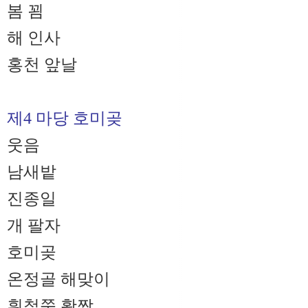
봄 꾐
해 인사
홍천 앞날
제4 마당 호미곶
웃음
남새밭
진종일
개 팔자
호미곶
온정골 해맞이
흰철쭉 활짝