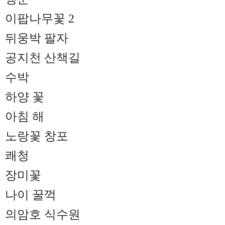
이팝나무꽃 2
뒤웅박 팔자
공지천 산책길
수박
하양 꽃
아침 해
노랑꽃 창포
쾌청
장미꽃
나이 꿀꺽
의암호 식수원