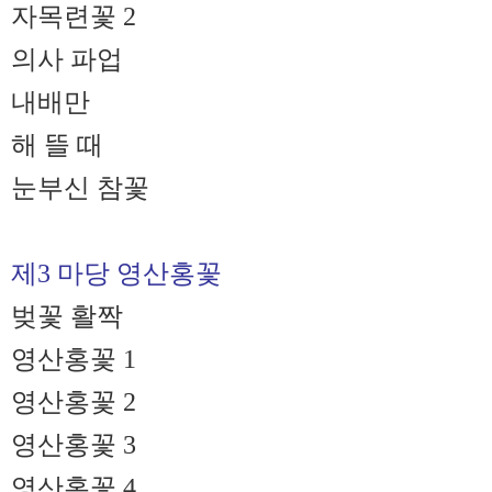
자목련꽃 2
의사 파업
내배만
해 뜰 때
눈부신 참꽃
제3 마당 영산홍꽃
벚꽃 활짝
영산홍꽃 1
영산홍꽃 2
영산홍꽃 3
영산홍꽃 4