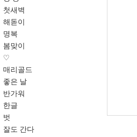
첫새벽
해돋이
명복
봄맞이
♡
매리골드
좋은 날
반가워
한글
벗
잘도 간다