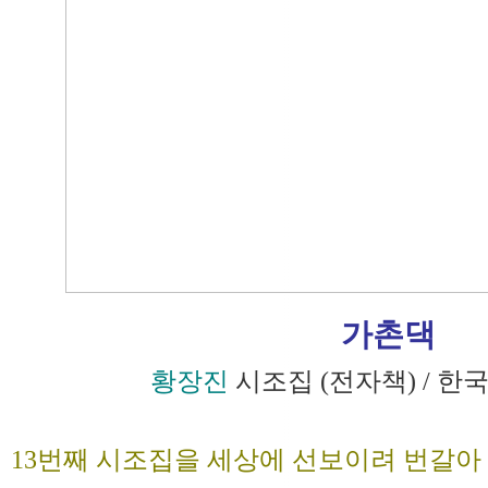
가촌댁
황장진
시조집 (전자책) / 
13번째 시조집을 세상에 선보이려 번갈아