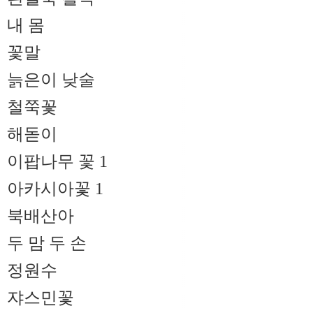
내 몸
꽃말
늙은이 낮술
철쭉꽃
해돋이
이팝나무 꽃 1
아카시아꽃 1
북배산아
두 맘 두 손
정원수
쟈스민꽃